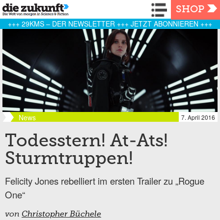
Navigation
SHOP
+++ 29KMS – DER NEWSLETTER +++ JETZT ABONNIEREN +++
News
7. April 2016
Todesstern! At-Ats!
Sturmtruppen!
Felicity Jones rebelliert im ersten Trailer zu „Rogue
One“
von
Christopher Büchele