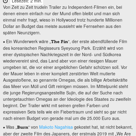
Lesezeit: 2 min.
Von Zeit zu Zeit trudeln Trailer zu Independent-Filmen ein, bei
denen einem einfach nur der Mund offen bleibt und man sich
einmal mehr fragt, wieso in Hollywood trotz hunderte Millionen
Dollar an Budget das meiste aussieht wie Fernsehen aus den
späten Neunzigern.
Ein Wunderwerk wäre „
“, der erste abendfüllende Film
•
The Fin
des koreanischen Regisseurs Syeyoung Park. Erzählt wird von
einer dystopischen Nachkriegszeit in der Nord- und Südkorea
wiedervereint sind, das Land aber von einer riesigen Mauer
umgeben ist, die vor einer angeblichen Gefahr schützen soll. Vor
der Mauer leben in einer komplett zerstörten Welt mutierte
Ausgestoßene, so genannte Omegas, die als billige Arbeitskräfte
das Meer von Müll und Gift reinigen müssen. Im Mittelpunkt steht
die junge Regierungsangestellte Sujin, die auf der Suche nach
untergetauchten Omegas an der Ideologie des Staates zu zweifeln
beginnt. Der Trailer wirkt mit seinen grellen Farben und
expressiven Sets teils wie ein Fiebertraum und sieht so gar nicht
nach einem Budget von gerade mal um die 25.000 Euro aus.
Was „
“ von
Makoto Nagahisa
gekostet hat, ist nicht bekannt,
•
Burn
aber der zweite Film des Japaners, der erstmals 2019 mit „We Are