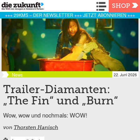
Navigation
SHOP
+++ 29KMS – DER NEWSLETTER +++ JETZT ABONNIEREN +++
News
22. Juni 2026
Trailer-Diamanten:
„The Fin“ und „Burn“
Wow, wow und nochmals: WOW!
von
Thorsten Hanisch