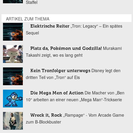
Staffel
ARTIKEL ZUM THEMA
„Tron: Legacy“ – Ein spätes
Elektrische Reiter
Sequel
Murakami
Platz da, Pokémon und Godzilla!
Takashi zeigt, wo es lang geht
Disney legt den
Kein Tronfolger unterwegs
dritten Teil von „Tron“ auf Eis
Die Macher von „Ben
Die Mega Men of Action
10“ arbeiten an einer neuen „Mega Man“-Trickserie
„Rampage“ - Vom Arcade Game
Wreck it, Rock
zum B-Blockbuster