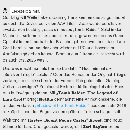
Lesezeit: 2 min.
Gut Ding will Weile haben. Gaming-Fans kennen das zu gut, lautet
so doch die Devise bei vielen AAA-Titeln. Zwar wurde bereits vor
zwei Jahren bestätigt, dass ein neues „Tomb Raider“-Spiel in der
Mache ist, seitdem ist es aber eher ruhig geworden um das Game.
Optimist:innen innerhalb der Branche gehen davon aus, dass Lara
Croft bereits kommendes Jahr wieder auf PC und Konsole auf
Artefaktejagd gehen könnte. Betonung auf „könnte“; vielleicht wird
es auch erst 2026 was …
Und was macht man als Fan so bis dahin? Noch einmal die
„Survivor Trilogie“ spielen? Oder das Remaster der Original-Trilogie
zocken, um ein bisschen in der vermeintlich guten alten Gaming-
Zeit zu schwelgen? Zumindest Ersteres dürfte eingefleischte Fans
nun in Erwägung ziehen: Mit
„Tomb Raider. The Legend of
bringt
demnächst eine Animationsserie, die
Lara Croft“
Netflix
an das Ende von
„Shadow of the Tomb Raider“
aus dem Jahr 2018
anknüpft – und den Bogen zu den späteren Teilen schlagen soll.
Während mit
eine neue
Hayley „Agent Peggy Carter“ Atwell
Stimme für Lara Croft gecastet wurde, leiht
erneut
Earl Baylon