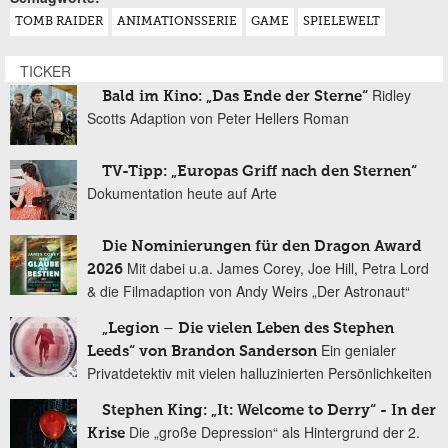
TOMB RAIDER
ANIMATIONSSERIE
GAME
SPIELEWELT
TICKER
Ridley
Bald im Kino: „Das Ende der Sterne“
Scotts Adaption von Peter Hellers Roman
TV-Tipp: „Europas Griff nach den Sternen“
Dokumentation heute auf Arte
Die Nominierungen für den Dragon Award
Mit dabei u.a. James Corey, Joe Hill, Petra Lord
2026
& die Filmadaption von Andy Weirs „Der Astronaut“
„Legion – Die vielen Leben des Stephen
Ein genialer
Leeds“ von Brandon Sanderson
Privatdetektiv mit vielen halluzinierten Persönlichkeiten
Stephen King: „It: Welcome to Derry“ - In der
Die „große Depression“ als Hintergrund der 2.
Krise