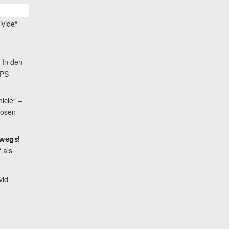
ivide“
 In den
OPS
icle“ –
hosen
wegs!
 als
vid