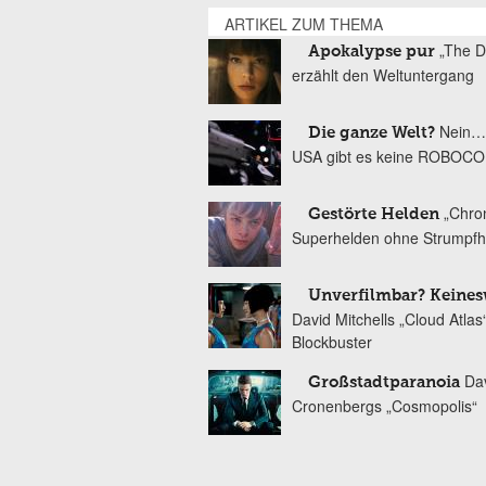
ARTIKEL ZUM THEMA
„The D
Apokalypse pur
erzählt den Weltuntergang
Nein…
Die ganze Welt?
USA gibt es keine ROBOC
„Chron
Gestörte Helden
Superhelden ohne Strumpf
Unverfilmbar? Keines
David Mitchells „Cloud Atlas“
Blockbuster
Da
Großstadtparanoia
Cronenbergs „Cosmopolis“