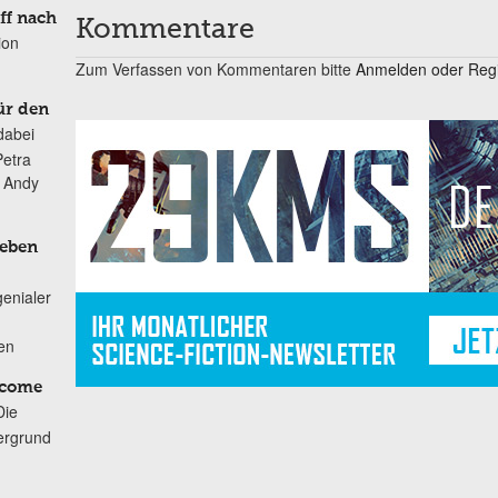
ff nach
Kommentare
ion
Zum Verfassen von Kommentaren bitte
Anmelden oder Regis
ür den
dabei
Petra
n Andy
Leben
genialer
ten
lcome
Die
ergrund