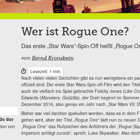
Wer ist Rogue One?
Das erste „Star Wars“-Spin-Off heißt „Rogue O
von
Bernd Kronsbein
Lesezeit: 1 min.
Nach vielen vielen Gerüchten gibt es nun wenigstens ein paa
offiziell sind: Der erste Star Wars-Spin-off-Film wird den Ti
auch die vielfach ins Spiel gebrachte Felicity Jones (
Like Cr
Edwards (
Monsters, Godzilla
), der Dreh beginnt im Sommer 
Dezember 2016, also genau ein Jahr nach „Star Wars VII: 
Bisher war viel darüber spekuliert worden, dass es in dem
gehen wird, aber der Titel „Rogue One“ lädt nun zu neuen G
de der
tion von
„Rogue One“ das Rufzeichen des Anführers der „Rogue Squa
Imperium schlägt zurück“, sprich: Luke Skywalker. Also doc