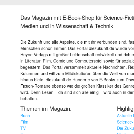
Das Magazin mit E-Book-Shop für Science-Ficti
Medien und in Wissenschaft & Technik
Die Zukunft und alle Aspekte, die mit ihr verbunden sind, fa
Menschen schon immer. Das Portal diezukunft.de wurde von
Heyne-Verlags mit großer Leidenschaft entwickelt und richtet 
in Literatur, Film, Comic und Computerspiel sowie für sozia
begeistern. Das Portal versammelt aktuelle Nachrichten, R
Kolumnen und will zum Mitdiskutieren über die Welt von m
hinaus bietet diezukunft.de Hunderte von E-Books zum Down
Fiction-Romane ebenso wie die großen Klassiker des Genres 
wird. Denn Lesen – da sind sich alle einig – wird auch in der
behalten.
Themen im Magazin:
Highli
Buch
Aktuelle
Film
Science-F
TV
Die Zuku