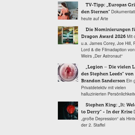
TV-Tipp: „Europas Gri
Dokumentat
den Sternen“
heute auf Arte
Die Nominierungen f
Mit 
Dragon Award 2026
u.a. James Corey, Joe Hill, 
Lord & die Filmadaption vo
Weirs „Der Astronaut“
„Legion – Die vielen 
des Stephen Leeds“ von
Ein 
Brandon Sanderson
Privatdetektiv mit vielen
halluzinierten Persönlichkei
Stephen King: „It: We
to Derry“ - In der Krise
„große Depression“ als Hint
der 2. Staffel