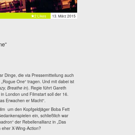
2 Likes
13. März 2015
ne“
r Dinge, die via Pressemitteilung auch
tel „Rogue One“ tragen. Und mit dabei ist
azy, Breathe in
). Regie führt Gareth
in London und Filmstart soll der 16.
Das Erwachen er Macht“.
 Film um den Kopfgeldjäger Boba Fett
edankenspielen ein, schließlich war
dron“ der Rebellenallianz in „Das
h eher X-Wing-Action?