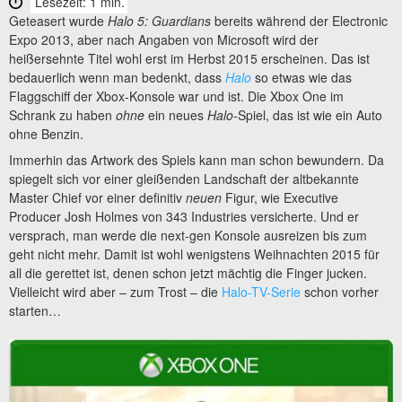
Lesezeit: 1 min.
Geteasert wurde
Halo 5: Guardians
bereits während der Electronic
Expo 2013, aber nach Angaben von Microsoft wird der
heißersehnte Titel wohl erst im Herbst 2015 erscheinen. Das ist
bedauerlich wenn man bedenkt, dass
Halo
so etwas wie das
Flaggschiff der Xbox-Konsole war und ist. Die Xbox One im
Schrank zu haben
ohne
ein neues
Halo
-Spiel, das ist wie ein Auto
ohne Benzin.
Immerhin das Artwork des Spiels kann man schon bewundern. Da
spiegelt sich vor einer gleißenden Landschaft der altbekannte
Master Chief vor einer definitiv
neuen
Figur, wie Executive
Producer Josh Holmes von 343 Industries versicherte. Und er
versprach, man werde die next-gen Konsole ausreizen bis zum
geht nicht mehr. Damit ist wohl wenigstens Weihnachten 2015 für
all die gerettet ist, denen schon jetzt mächtig die Finger jucken.
Vielleicht wird aber – zum Trost – die
Halo-TV-Serie
schon vorher
starten…