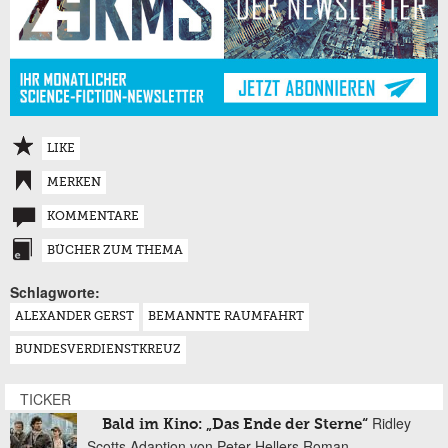
LIKE
MERKEN
KOMMENTARE
BÜCHER ZUM THEMA
Schlagworte:
ALEXANDER GERST
BEMANNTE RAUMFAHRT
BUNDESVERDIENSTKREUZ
TICKER
Ridley
Bald im Kino: „Das Ende der Sterne“
Scotts Adaption von Peter Hellers Roman