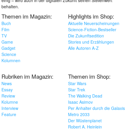
einig – wird auch in der digitalen Zukunft seinen Stellenwert
behalten.
Themen im Magazin:
Highlights im Shop:
Buch
Aktuelle Neuerscheinungen
Film
Science-Fiction-Bestseller
TV
Die Zukunftsedition
Game
Stories und Erzählungen
Gadget
Alle Autoren A-Z
Science
Kolumnen
Rubriken im Magazin:
Themen im Shop:
News
Star Wars
Essay
Star Trek
Review
The Walking Dead
Kolumne
Isaac Asimov
Interview
Per Anhalter durch die Galaxis
Feature
Metro 2033
Der Wüstenplanet
Robert A. Heinlein