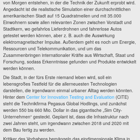
von Morgen entstehen, in der die Technik der Zukunft erprobt wird.
Angedacht ist die realistische Simulation einer durchschnittlichen
amerikanischen Stadt auf 15 Quadratmeilen und mit 35.000
Einwohnern sowie allen relevanten Zonen zwischen Vorstadt und
Stadtkern, wo gefahrlos Lieferdrohnen und fahrerlose Autos
getestet werden können, aber z. B. auch die Auswirkung
elektromagnetischer Impulse. Außerdem geht es noch um Energie,
Ressourcen und Telekommunikation, und um das
Zusammenbringen internationaler Kräfte aus Wirtschaft, Staat und
Forschung, sodass Erkenntnisse gefunden und Produkte entwickelt
werden können.
Die Stadt, in der fürs Erste niemand leben wird, soll ein
lebensgroßes Testfeld für die allerneuesten Technologien
darstellen, die irgendwann einmal urbaner Alltag werden könnten.
Hinter dem
Center for Innovation Testing and Evaluation
(CITE)
steht die Technikfirma Pegasus Global Hodlings, und zunächst
werden 550 bis 660 Mio. Dollar in das gigantische „Sim City-
Unternehmen“ gesteckt. Geplant ist, dass die Infrastruktur nach
zwei Jahren steht, um irgendwann zwischen 2018 und 2020 mit
dem Bau fertig zu werden.
Kritiker des Vorhabens bemängeln das eindimensionale Klima in