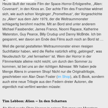
Heute läuft der neuste Film der Space-Horror-Erfolgsreihe, „Alien:
Covenant“, in den Kinos an. Der achte Film des Franchise widmet
sich, wie auch schon Vorgänger „Prometheus“, der Vorgeschichte
zu „Alien“ aus dem Jahr 1979, der die Weltraummonster
schlagartig berühmt machte. Mit an Bord sind unter anderem
Michael Fassbender, James Franco, Noomi Rapace, Katherine
Waterston, Guy Pearce, Billy Crudup und Danny McBride. Ich bin
gespannt, wer davon am Ende des Films auch noch an Bord ist …
Weil die genial gestalteten Weltraummonster einen riesigen
Suchtfaktor haben, wird die Reihe natürlich eifrig „gebinged“, was
Neudeutsch für „viel fernsehen“ ist. Wem der Horror in der
Flimmerkiste alleine nicht reicht, um durch den Sommer zu
kommen, ist bei uns an der richtigen Adresse: Wir haben jede
Menge Aliens in unserem Shop! Nicht nur die Originaltrilogie,
geschrieben von Alan Dean Foster (
im Shop
), als E-Book, sondern
auch eine neue Trilogie aus den Federn dreier Autoren, die
eigentlich mal verfilmt werden müsste:
Tim Lebbon: Alien – In den Schatten