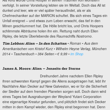
Als Kind wurde Chris Hooper in seinen Träumen von Monstern
verfolgt. In seiner Vorstellung lebten sie im Weltall. Doch das All ist
dunkel und leer, wie er viel später herausfindet, als er als
Chefmechaniker auf der MARION schuftet. Bis sich eines Tages ein
Unfall ereignet – und etwas zum Leben erwacht, das tief in den
Minen geschlummert hat. Die Hölle bricht los, und Chris Hoopers
schlimmste Albträume holen ihn ein. Rettung naht durch Ellen
Ripley, die letzte Überlebende des Raumschiffs
Nostromo
.
• Roman • Aus dem
Tim Lebbon: Alien – In den Schatten
Amerikanischen von Kristof Kurz • Wilhelm Heyne Verlag, München
2014 • Taschenbuch • 384 Seiten • € 9,99 •
im Shop
James A. Moore: Alien – Jenseits der Sterne
Dreihundert Jahre nachdem Ellen Ripley
ihren schwersten Kampf gegen die Aliens ausgetragen hat, lebt ihr
Nachfahre Alan Decker auf New Galveston, wo er für die Sicherheit
der Siedler auf dem fremden Planeten sorgen soll. Doch dann wird
eines Tages bei Ausgrabungen der Weyland Yutani Corporation
eine eigenartige Kreatur gefunden, und plötzlich findet sich Decker
mitten in dem Kampf wieder, den Ripley einst begonnen hat. Denn