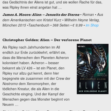
das Gedächtnis der Aliens ist gut, und sie wollen Rache für das,
was Ripley ihnen einst angetan hat …
•
Roman • Aus
James A. Moore: Alien – Jenseits der Sterne
dem Amerikanischen von Kristof Kurz • Wilhelm Heyne Verlag,
München 2015 •Taschenbuch • 368 Seiten • € 9,99 •
im Shop
Christopher Golden: Alien – Der verlorene Planet
Als Ripley nach Jahrhunderten im All
endlich zur Erde zurückkehrt, erfährt sie,
dass die Menschen den Planeten Acheron
kolonisiert haben. Acheron – besser
bekannt als LV 426 – ist ein Planet, den
Ripley nur allzu gut kennt, denn hier
begegnete sie zusammen mit der Crew der
Nostromo
dem Xenomorphen, der
tödlichen Kreatur, die als Alien in die
Geschichte einging. Und der Kampf der
Menschen gegen das Monster beginnt von
Neuem …