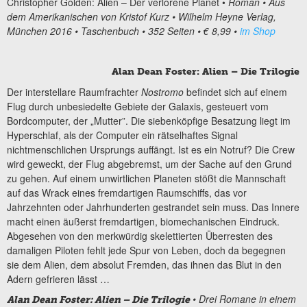
Christopher Golden: Alien – Der verlorene Planet •
Roman • Aus
dem Amerikanischen von Kristof Kurz • Wilhelm Heyne Verlag,
München 2016 • Taschenbuch • 352 Seiten • € 8,99 •
im Shop
Alan Dean Foster: Alien – Die Trilogie
Der interstellare Raumfrachter
Nostromo
befindet sich auf einem
Flug durch unbesiedelte Gebiete der Galaxis, gesteuert vom
Bordcomputer, der „Mutter”. Die siebenköpfige Besatzung liegt im
Hyperschlaf, als der Computer ein rätselhaftes Signal
nichtmenschlichen Ursprungs auffängt. Ist es ein Notruf? Die Crew
wird geweckt, der Flug abgebremst, um der Sache auf den Grund
zu gehen. Auf einem unwirtlichen Planeten stößt die Mannschaft
auf das Wrack eines fremdartigen Raumschiffs, das vor
Jahrzehnten oder Jahrhunderten gestrandet sein muss. Das Innere
macht einen äußerst fremdartigen, biomechanischen Eindruck.
Abgesehen von den merkwürdig skelettierten Überresten des
damaligen Piloten fehlt jede Spur von Leben, doch da begegnen
sie dem Alien, dem absolut Fremden, das ihnen das Blut in den
Adern gefrieren lässt …
• Drei Romane in einem
Alan Dean Foster: Alien – Die Trilogie