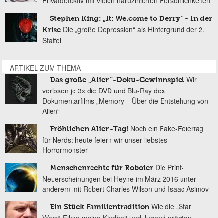
Privatdetektiv mit vielen halluzinierten Persönlichkeiten
Stephen King: „It: Welcome to Derry“ - In der
Die „große Depression“ als Hintergrund der 2.
Krise
Staffel
ARTIKEL ZUM THEMA
Wir
Das große „Alien“-Doku-Gewinnspiel
verlosen je 3x die DVD und Blu-Ray des
Dokumentarfilms „Memory – Über die Entstehung von
Alien“
Noch ein Fake-Feiertag
Fröhlichen Alien-Tag!
für Nerds: heute feiern wir unser liebstes
Horrormonster
Die Print-
Menschenrechte für Roboter
Neuerscheinungen bei Heyne im März 2016 unter
anderem mit Robert Charles Wilson und Isaac Asimov
Wie die „Star
Ein Stück Familientradition
Wars“-Filme meine Kindheit und Jugend prägten