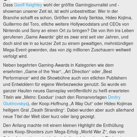
Dass
Geoff Keighley
wohl der größte Gamingjournalist und -
showman unserer Zeit ist, ist wohl unbestreitbar. Wer in der
Branche schafft es schon, Größen wie Andy Serkiss, Hideo Kojima,
Guillermo del Toro, etliche weitere Hollywoodstars und CEOs von
Nintendo und Sony an einen Ort zu bringen? Die von ihm ins Leben
gerufenen „Game Awards“ gibt es zwar erst seit vier Jahren, und
doch sind sie in so kurzer Zeit zu einem gewaltigen, mehrstündigen
Mega-Event geworden, das von zig millionen Zuschauern weltweit
verfolgt wird.
Neben begehrten Gaming-Awards in Kategorien wie dem
ersehnten „Game of the Year“, „Art Direction“ oder „Best
Performance“ wird die Showbühne auch von etlichen Publishern
und Entwicklern für eigene Werbezwecke genutzt. So wurde ein
ganzer Haufen neues Gameplay veröffentlicht zu heiß erwarteten
Titeln wie „Metro: Exodus“ (nach den Romanvorlagen
Dmitry
Glukhovskys
), der Koop-Hoffnung „A Way Out“ oder Hideo Kojimas
heiligem Gral „Death Stranding“. Dabei wurden aber auch allerhand
neue Titel der Welt über kurz oder lang gezeigt.
Den Anfang machte mit einem kleinen Highlight die Enthüllung
eines Koop-Shooters zum Mega-Erfolg „World War Z“, das von