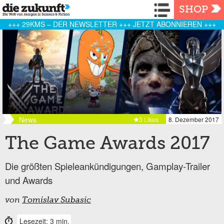
Navigation
SHOP
+++ 29KMS – DER NEWSLETTER +++ JETZT ABONNIEREN +++
News
3 Likes
8. Dezember 2017
The Game Awards 2017
Die größten Spieleankündigungen, Gamplay-Trailer
und Awards
von
Tomislav Subasic
Lesezeit: 3 min.