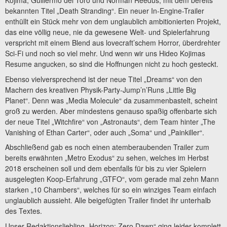
Kojima, Guillermo del Toro und Norman Reedus, mit dem bereits
bekannten Titel „Death Stranding“. Ein neuer In-Engine-Trailer
enthüllt ein Stück mehr von dem unglaublich ambitionierten Projekt,
das eine völlig neue, nie da gewesene Welt- und Spielerfahrung
verspricht mit einem Blend aus lovecraft’schem Horror, überdrehter
Sci-Fi und noch so viel mehr. Und wenn wir uns Hideo Kojimas
Resume angucken, so sind die Hoffnungen nicht zu hoch gesteckt.
Ebenso vielversprechend ist der neue Titel „Dreams“ von den
Machern des kreativen Physik-Party-Jump’n’Runs „Little Big
Planet“. Denn was „Media Molecule“ da zusammenbastelt, scheint
groß zu werden. Aber mindestens genauso spaßig offenbarte sich
der neue Titel „Witchfire“ von „Astronauts“, dem Team hinter „The
Vanishing of Ethan Carter“, oder auch „Soma“ und „Painkiller“.
Abschließend gab es noch einen atemberaubenden Trailer zum
bereits erwähnten „Metro Exodus“ zu sehen, welches im Herbst
2018 erscheinen soll und dem ebenfalls für bis zu vier Spielern
ausgelegten Koop-Erfahrung „GTFO“, vom gerade mal zehn Mann
starken „10 Chambers“, welches für so ein winziges Team einfach
unglaublich aussieht. Alle beigefügten Trailer findet ihr unterhalb
des Textes.
Unser Redaktionsliebling „Horizon: Zero Dawn“ ging leider komplett