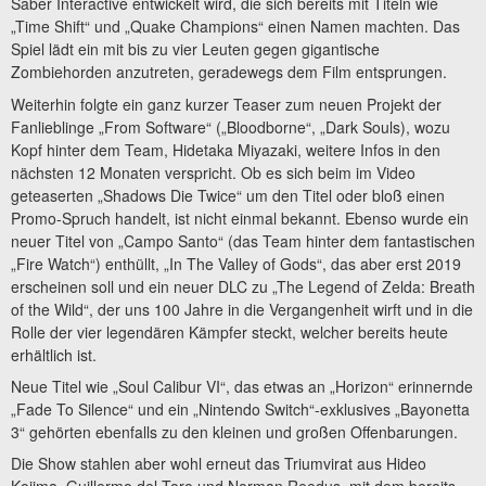
Saber Interactive entwickelt wird, die sich bereits mit Titeln wie
„Time Shift“ und „Quake Champions“ einen Namen machten. Das
Spiel lädt ein mit bis zu vier Leuten gegen gigantische
Zombiehorden anzutreten, geradewegs dem Film entsprungen.
Weiterhin folgte ein ganz kurzer Teaser zum neuen Projekt der
Fanlieblinge „From Software“ („Bloodborne“, „Dark Souls), wozu
Kopf hinter dem Team, Hidetaka Miyazaki, weitere Infos in den
nächsten 12 Monaten verspricht. Ob es sich beim im Video
geteaserten „Shadows Die Twice“ um den Titel oder bloß einen
Promo-Spruch handelt, ist nicht einmal bekannt. Ebenso wurde ein
neuer Titel von „Campo Santo“ (das Team hinter dem fantastischen
„Fire Watch“) enthüllt, „In The Valley of Gods“, das aber erst 2019
erscheinen soll und ein neuer DLC zu „The Legend of Zelda: Breath
of the Wild“, der uns 100 Jahre in die Vergangenheit wirft und in die
Rolle der vier legendären Kämpfer steckt, welcher bereits heute
erhältlich ist.
Neue Titel wie „Soul Calibur VI“, das etwas an „Horizon“ erinnernde
„Fade To Silence“ und ein „Nintendo Switch“-exklusives „Bayonetta
3“ gehörten ebenfalls zu den kleinen und großen Offenbarungen.
Die Show stahlen aber wohl erneut das Triumvirat aus Hideo