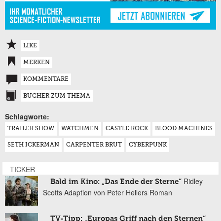
LIKE
MERKEN
KOMMENTARE
BÜCHER ZUM THEMA
Schlagworte:
TRAILER SHOW
WATCHMEN
CASTLE ROCK
BLOOD MACHINES
SETH ICKERMAN
CARPENTER BRUT
CYBERPUNK
TICKER
Ridley
Bald im Kino: „Das Ende der Sterne“
Scotts Adaption von Peter Hellers Roman
TV-Tipp: „Europas Griff nach den Sternen“