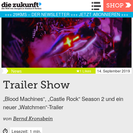
Navigation
SHOP
+++ 29KMS – DER NEWSLETTER +++ JETZT ABONNIEREN +++
News
1 Likes
14. September 2019
Trailer Show
„Blood Machines“, „Castle Rock“ Season 2 und ein
neuer „Watchmen“-Trailer
von
Bernd Kronsbein
Lesezeit: 1 min.