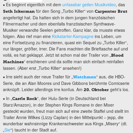
Es beginnt eigentlich mit dem
unfassbar geilen Musikvideo
, das
•
für den Song „Turbo Killer“ von
Seth Ickerman
Carpenter Brut
angefertigt hat. Da hatten sich in dem jungen französischen
Filmermacher und dem ebenfalls französischen Synthwave-
Musiker verwandte Seelen getroffen. Ganz klar, da musste etwas
folgen. Also rief man eine
Kickstarter-Kampagne
ins Leben, um
eine Fortsetzung zu finanzieren, quasi ein Sequel zu „Turbo Killer“,
nur länger, größer, irrer. Die Fans machten die Brieftasche auf und
voilá, es hat geklappt. Jetzt ist schon mal der Trailer von „
Blood
“ erschienen und da sollte man sich einfach reinfallen
Machines
lassen. (Aber erst „Turbo Killer“ ansehen!)
Irre sieht auch der neue Trailer für „
“ aus, die HBO-
•
Watchmen
Serie, die an Alan Moores und Dave Gibbons berühmte Comicserie
anknüpft. Leider allerdings irre konfus. Am
geht’s los.
20. Oktober
In „
“, der Hulu-Serie (in Deutschland bei
•
Castle Rock
Starz/Amazon), in der Stephen Kings Romane in den Mixer
gesteckt wurden, freut man sich auf eine zweite Staffel und stellt im
Trailer Annie Wilkes (Lizzy Caplan) in den Mittelpunkt – jepp, die
wunderbar wahnsinnige Krankenschwester aus Kings „Misery“ (dt.
„
Sie
“) taucht in der Stadt auf.