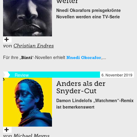
weiter
Nnedi Okorafors preisgekrönte
Novellen werden eine TV-Serie
von
Christian Endres
Für ihre „
“-Novellen erhielt
,...
Binti
Nnedi Okorafor
Review
6. November 2019
Anders als der
Snyder-Cut
Damon Lindelofs „Watchmen“-Remix
ist bemerkenswert
von
Michael Meyns