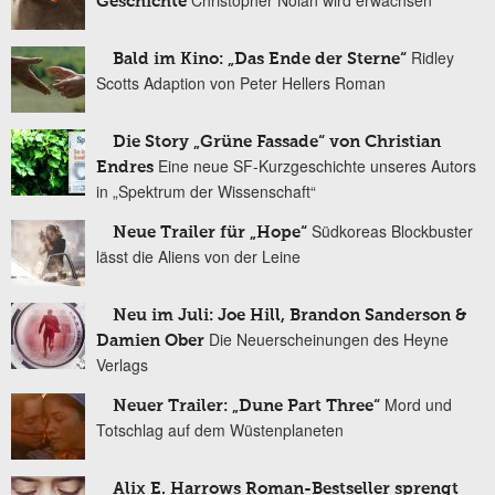
Christopher Nolan wird erwachsen
Geschichte
Ridley
Bald im Kino: „Das Ende der Sterne“
Scotts Adaption von Peter Hellers Roman
Die Story „Grüne Fassade“ von Christian
Eine neue SF-Kurzgeschichte unseres Autors
Endres
in „Spektrum der Wissenschaft“
Südkoreas Blockbuster
Neue Trailer für „Hope“
lässt die Aliens von der Leine
Neu im Juli: Joe Hill, Brandon Sanderson &
Die Neuerscheinungen des Heyne
Damien Ober
Verlags
Mord und
Neuer Trailer: „Dune Part Three“
Totschlag auf dem Wüstenplaneten
Alix E. Harrows Roman-Bestseller sprengt