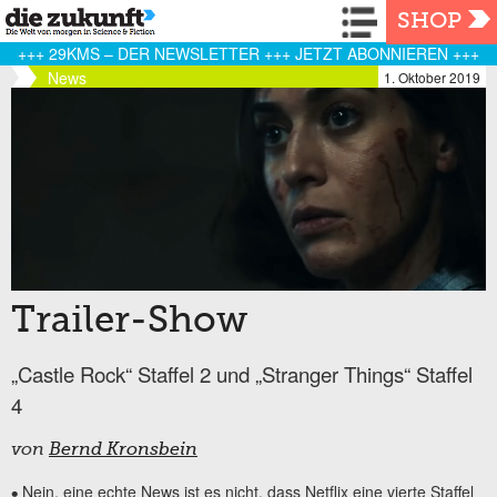
Navigation
SHOP
+++ 29KMS – DER NEWSLETTER +++ JETZT ABONNIEREN +++
News
1. Oktober 2019
Trailer-Show
„Castle Rock“ Staffel 2 und „Stranger Things“ Staffel
4
von
Bernd Kronsbein
Nein, eine echte News ist es nicht, dass Netflix eine vierte Staffel
•