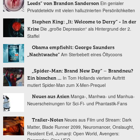
Ein genialer
Leeds“ von Brandon Sanderson
Privatdetektiv mit vielen halluzinierten Persönlichkeiten
Stephen King: „It: Welcome to Derry“ - In der
Die „große Depression“ als Hintergrund der 2.
Krise
Staffel
Obama empfiehlt: George Saunders
Am Sterbebett eines Öltycoons
„Nachtwache“
„Spider-Man: Brand New Day“ – Brandneu?
In Tom Hollands viertem Auftritt
Ein bisschen …
mutiert Spider-Man zum X-Men-Prequel
Manga-, Manhwa- und Manhua-
Neues aus Asien
Neuerscheinungen für Sci-Fi- und Phantastik-Fans
Neues aus Film und Stream: Dark
Trailer-Notes
Matter, Blade Runner 2099, Neuromancer, Onslaught,
Resident Evil, Jumanji: Open World, Avengers: