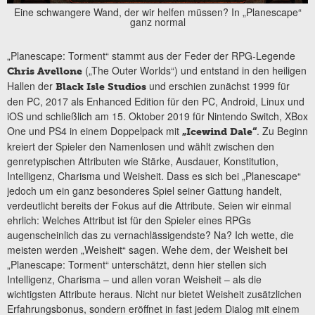
Eine schwangere Wand, der wir helfen müssen? In „Planescape“
ganz normal
„Planescape: Torment“ stammt aus der Feder der RPG-Legende
(„The Outer Worlds“) und entstand in den heiligen
Chris Avellone
Hallen der
und erschien zunächst 1999 für
Black Isle Studios
den PC, 2017 als Enhanced Edition für den PC, Android, Linux und
iOS und schließlich am 15. Oktober 2019 für Nintendo Switch, XBox
One und PS4 in einem Doppelpack mit
. Zu Beginn
„Icewind Dale“
kreiert der Spieler den Namenlosen und wählt zwischen den
genretypischen Attributen wie Stärke, Ausdauer, Konstitution,
Intelligenz, Charisma und Weisheit. Dass es sich bei „Planescape“
jedoch um ein ganz besonderes Spiel seiner Gattung handelt,
verdeutlicht bereits der Fokus auf die Attribute. Seien wir einmal
ehrlich: Welches Attribut ist für den Spieler eines RPGs
augenscheinlich das zu vernachlässigendste? Na? Ich wette, die
meisten werden „Weisheit“ sagen. Wehe dem, der Weisheit bei
„Planescape: Torment“ unterschätzt, denn hier stellen sich
Intelligenz, Charisma – und allen voran Weisheit – als die
wichtigsten Attribute heraus. Nicht nur bietet Weisheit zusätzlichen
Erfahrungsbonus, sondern eröffnet in fast jedem Dialog mit einem