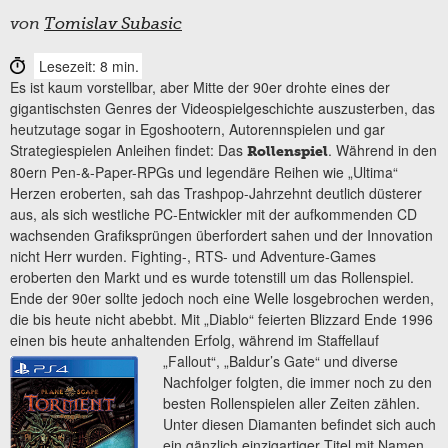
von
Tomislav Subasic
Lesezeit: 8 min.
Es ist kaum vorstellbar, aber Mitte der 90er drohte eines der
gigantischsten Genres der Videospielgeschichte auszusterben, das
heutzutage sogar in Egoshootern, Autorennspielen und gar
Strategiespielen Anleihen findet: Das
. Während in den
Rollenspiel
80ern Pen-&-Paper-RPGs und legendäre Reihen wie „Ultima“
Herzen eroberten, sah das Trashpop-Jahrzehnt deutlich düsterer
aus, als sich westliche PC-Entwickler mit der aufkommenden CD
wachsenden Grafiksprüngen überfordert sahen und der Innovation
nicht Herr wurden. Fighting-, RTS- und Adventure-Games
eroberten den Markt und es wurde totenstill um das Rollenspiel.
Ende der 90er sollte jedoch noch eine Welle losgebrochen werden,
die bis heute nicht abebbt. Mit „Diablo“ feierten Blizzard Ende 1996
einen bis heute anhaltenden Erfolg, während im Staffellauf
„Fallout“, „Baldur’s Gate“
und diverse
Nachfolger folgten, die immer noch zu den
besten Rollenspielen aller Zeiten zählen.
Unter diesen Diamanten befindet sich auch
ein gänzlich einzigartiger Titel mit Namen