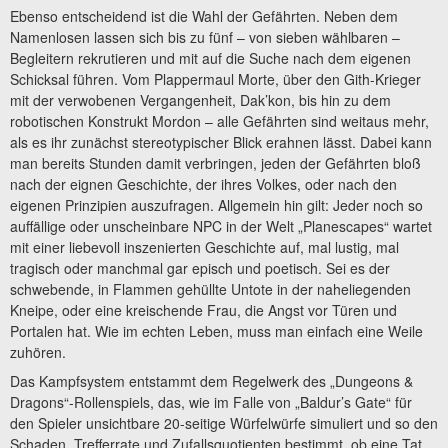
Ebenso entscheidend ist die Wahl der Gefährten. Neben dem
Namenlosen lassen sich bis zu fünf – von sieben wählbaren –
Begleitern rekrutieren und mit auf die Suche nach dem eigenen
Schicksal führen. Vom Plappermaul Morte, über den Gith-Krieger
mit der verwobenen Vergangenheit, Dak’kon, bis hin zu dem
robotischen Konstrukt Mordon – alle Gefährten sind weitaus mehr,
als es ihr zunächst stereotypischer Blick erahnen lässt. Dabei kann
man bereits Stunden damit verbringen, jeden der Gefährten bloß
nach der eignen Geschichte, der ihres Volkes, oder nach den
eigenen Prinzipien auszufragen. Allgemein hin gilt: Jeder noch so
auffällige oder unscheinbare NPC in der Welt „Planescapes“ wartet
mit einer liebevoll inszenierten Geschichte auf, mal lustig, mal
tragisch oder manchmal gar episch und poetisch. Sei es der
schwebende, in Flammen gehüllte Untote in der naheliegenden
Kneipe, oder eine kreischende Frau, die Angst vor Türen und
Portalen hat. Wie im echten Leben, muss man einfach eine Weile
zuhören.
Das Kampfsystem entstammt dem Regelwerk des „Dungeons &
Dragons“-Rollenspiels, das, wie im Falle von „Baldur’s Gate“ für
den Spieler unsichtbare 20-seitige Würfelwürfe simuliert und so den
Schaden, Trefferrate und Zufallsquotienten bestimmt, ob eine Tat