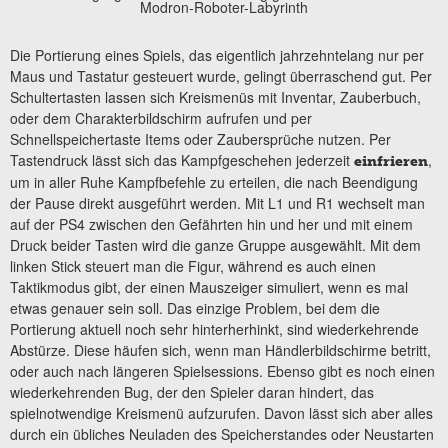
Modron-Roboter-Labyrinth
Die Portierung eines Spiels, das eigentlich jahrzehntelang nur per
Maus und Tastatur gesteuert wurde, gelingt überraschend gut. Per
Schultertasten lassen sich Kreismenüs mit Inventar, Zauberbuch,
oder dem Charakterbildschirm aufrufen und per
Schnellspeichertaste Items oder Zaubersprüche nutzen. Per
Tastendruck lässt sich das Kampfgeschehen jederzeit
,
einfrieren
um in aller Ruhe Kampfbefehle zu erteilen, die nach Beendigung
der Pause direkt ausgeführt werden. Mit L1 und R1 wechselt man
auf der PS4 zwischen den Gefährten hin und her und mit einem
Druck beider Tasten wird die ganze Gruppe ausgewählt. Mit dem
linken Stick steuert man die Figur, während es auch einen
Taktikmodus gibt, der einen Mauszeiger simuliert, wenn es mal
etwas genauer sein soll. Das einzige Problem, bei dem die
Portierung aktuell noch sehr hinterherhinkt, sind wiederkehrende
Abstürze. Diese häufen sich, wenn man Händlerbildschirme betritt,
oder auch nach längeren Spielsessions. Ebenso gibt es noch einen
wiederkehrenden Bug, der den Spieler daran hindert, das
spielnotwendige Kreismenü aufzurufen. Davon lässt sich aber alles
durch ein übliches Neuladen des Speicherstandes oder Neustarten