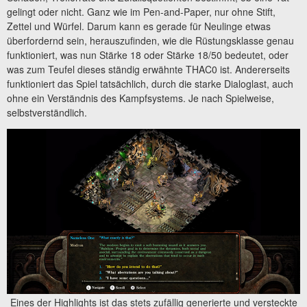
gelingt oder nicht. Ganz wie im Pen-and-Paper, nur ohne Stift,
Zettel und Würfel. Darum kann es gerade für Neulinge etwas
überfordernd sein, herauszufinden, wie die Rüstungsklasse genau
funktioniert, was nun Stärke 18 oder Stärke 18/50 bedeutet, oder
was zum Teufel dieses ständig erwähnte THAC0 ist. Andererseits
funktioniert das Spiel tatsächlich, durch die starke Dialoglast, auch
ohne ein Verständnis des Kampfsystems. Je nach Spielweise,
selbstverständlich.
Eines der Highlights ist das stets zufällig generierte und versteckte