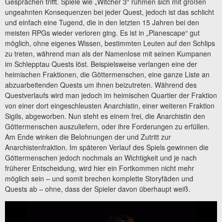
Gesprächen trifft. Spiele wie „Witcher 3“ rühmen sich mit großen
ungeahnten Konsequenzen bei jeder Quest, jedoch ist das schlicht
und einfach eine Tugend, die in den letzten 15 Jahren bei den
meisten RPGs wieder verloren ging. Es ist in „Planescape“ gut
möglich, ohne eigenes Wissen, bestimmten Leuten auf den Schlips
zu treten, während man als der Namenlose mit seinen Kumpanen
im Schlepptau Quests löst. Beispielsweise verlangen eine der
heimischen Fraktionen, die Göttermenschen, eine ganze Liste an
abzuarbeitenden Quests um ihnen beizutreten. Während des
Questverlaufs wird man jedoch im heimischen Quartier der Fraktion
von einer dort eingeschleusten Anarchistin, einer weiteren Fraktion
Sigils, abgeworben. Nun steht es einem frei, die Anarchistin den
Göttermenschen auszuliefern, oder ihre Forderungen zu erfüllen.
Am Ende winken die Belohnungen der und Zutritt zur
Anarchistenfraktion. Im späteren Verlauf des Spiels gewinnen die
Göttermenschen jedoch nochmals an Wichtigkeit und je nach
früherer Entscheidung, wird hier ein Fortkommen nicht mehr
möglich sein – und somit brechen komplette Storyfäden und
Quests ab – ohne, dass der Spieler davon überhaupt weiß.