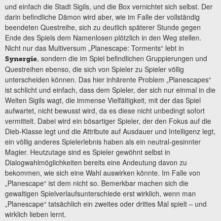
und einfach die Stadt Sigils, und die Box vernichtet sich selbst. Der
darin befindliche Dämon wird aber, wie im Falle der vollständig
beendeten Questreihe, sich zu deutlich späterer Stunde gegen
Ende des Spiels dem Namenlosen plötzlich in den Weg stellen.
Nicht nur das Multiversum „Planescape: Torments“ lebt in
, sondern die im Spiel befindlichen Gruppierungen und
Synergie
Questreihen ebenso, die sich von Spieler zu Spieler völlig
unterscheiden können. Das hier inhärente Problem „Planescapes“
ist schlicht und einfach, dass dem Spieler, der sich nur einmal in die
Welten Sigils wagt, die immense Vielfältigkeit, mit der das Spiel
aufwartet, nicht bewusst wird, da es diese nicht unbedingt sofort
vermittelt. Dabei wird ein bösartiger Spieler, der den Fokus auf die
Dieb-Klasse legt und die Attribute auf Ausdauer und Intelligenz legt,
ein völlig anderes Spielerlebnis haben als ein neutral-gesinnter
Magier. Heutzutage sind es Spieler gewöhnt selbst in
Dialogwahlmöglichkeiten bereits eine Andeutung davon zu
bekommen, wie sich eine Wahl auswirken könnte. Im Falle von
„Planescape“ ist dem nicht so. Bemerkbar machen sich die
gewaltigen Spielverlaufsunterschiede erst wirklich, wenn man
„Planescape“ tatsächlich ein zweites oder drittes Mal spielt – und
wirklich lieben lernt.