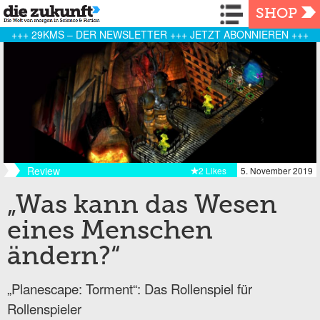
Navigation
SHOP
+++ 29KMS – DER NEWSLETTER +++ JETZT ABONNIEREN +++
Review
2 Likes
5. November 2019
„Was kann das Wesen
eines Menschen
ändern?“
„Planescape: Torment“: Das Rollenspiel für
Rollenspieler