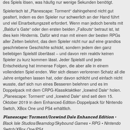
des Spiels lösen, was häufig nur wenige Sekunden benötigt.
Spielerisch ist „Planescape: Torment“ dahingehend nicht gut
gealtert, indem es den Spieler nur schwerlich an der Hand führt
und viel Einarbeitungszeit erfordert. Wenn man jedoch bereits mit
„Baldur’s Gate“ oder den ersten beiden „Fallouts“ betraut ist, ist
dies kein Hindernis. Dafür wird man mit einem der besten RPGs
aller Zeiten belohnt, das dem Spieler nicht nur auf eine grandios
geschriebene Geschichte schickt, sondern jedem den ganz
beliebigen Spielstil überlässt – und davon rein reaktiv keinen
Spieler zu kurz kommen lässt. Jeder Spielstil und jede
Entscheidung hat immense Folgen, die aber alle in einem
vollendeten Spiel enden. Wer sich diesen verlorenen Schatz all die
Jahre entgehen lassen hat, oder davon schlicht und einfach nicht
wusste, darf sich nun eines Besseren belehren und es im
Doppelpack mit dem CRPG-Klassiktaktiker „Icewind Dale“ holen.
„Planescape: Torment“ und „Icewind Dale“ sind seit dem 15.
Oktober 2019 in dem Enhanced-Edition-Doppelpack für Nintendo
Switch, XBox One und PS4 erhältlich.
•
Planescape: Torment/Icewind Dale Enhanced Edition
Black Isle Studios/Beamdog/Skybound Games • RPG • Nintendo
Switch/XBox One/PS4