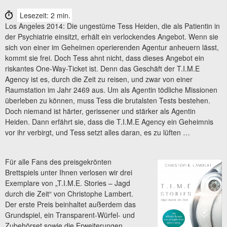
Lesezeit: 2 min.
Los Angeles 2014: Die ungestüme Tess Heiden, die als Patientin in
der Psychiatrie einsitzt, erhält ein verlockendes Angebot. Wenn sie
sich von einer im Geheimen operierenden Agentur anheuern lässt,
kommt sie frei. Doch Tess ahnt nicht, dass dieses Angebot ein
riskantes One-Way-Ticket ist. Denn das Geschäft der T.I.M.E
Agency ist es, durch die Zeit zu reisen, und zwar von einer
Raumstation im Jahr 2469 aus. Um als Agentin tödliche Missionen
überleben zu können, muss Tess die brutalsten Tests bestehen.
Doch niemand ist härter, gerissener und stärker als Agentin
Heiden. Dann erfährt sie, dass die T.I.M.E Agency ein Geheimnis
vor ihr verbirgt, und Tess setzt alles daran, es zu lüften …
Für alle Fans des preisgekrönten
Brettspiels unter Ihnen verlosen wir drei
Exemplare von „T.I.M.E. Stories – Jagd
durch die Zeit“ von Christophe Lambert.
Der erste Preis beinhaltet außerdem das
Grundspiel, ein Transparent-Würfel- und
Zubehörset sowie die Erweiterungen