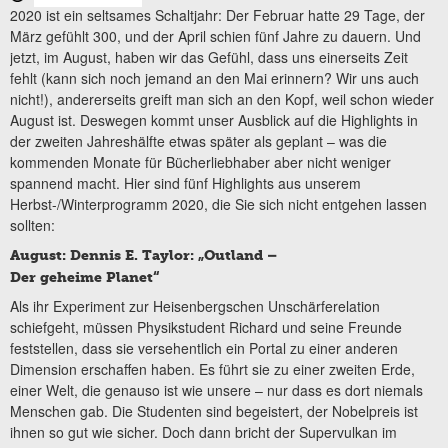
2020 ist ein seltsames Schaltjahr: Der Februar hatte 29 Tage, der
März gefühlt 300, und der April schien fünf Jahre zu dauern. Und
jetzt, im August, haben wir das Gefühl, dass uns einerseits Zeit
fehlt (kann sich noch jemand an den Mai erinnern? Wir uns auch
nicht!), andererseits greift man sich an den Kopf, weil schon wieder
August ist. Deswegen kommt unser Ausblick auf die Highlights in
der zweiten Jahreshälfte etwas später als geplant – was die
kommenden Monate für Bücherliebhaber aber nicht weniger
spannend macht. Hier sind fünf Highlights aus unserem
Herbst-/Winterprogramm 2020, die Sie sich nicht entgehen lassen
sollten:
August: Dennis E. Taylor: „Outland –
Der geheime Planet“
Als ihr Experiment zur Heisenbergschen Unschärferelation
schiefgeht, müssen Physikstudent Richard und seine Freunde
feststellen, dass sie versehentlich ein Portal zu einer anderen
Dimension erschaffen haben. Es führt sie zu einer zweiten Erde,
einer Welt, die genauso ist wie unsere – nur dass es dort niemals
Menschen gab. Die Studenten sind begeistert, der Nobelpreis ist
ihnen so gut wie sicher. Doch dann bricht der Supervulkan im