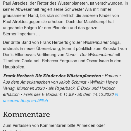
Paul Atreides, der Retter des Wüstenplaneten, ist verschwunden. In
seiner Abwesenheit regiert seine Schwester Alia mit immer
grausamerer Hand, bis sich schließlich die anderen Kinder von
Paul Atreides gegen sie erheben. Doch der Machtkampf hat
ungeahnte Folgen für den Planeten und das ganze
Sternenimperium …
Der dritte Band von Frank Herberts großer
Wüstenplanet
-Saga,
erstmals in neuer Übersetzung, kommt pünktlich zum Kinostart von
Denis Villeneuves Verfilmung von
Dune – Der Wüstenplanet
mit
Timothée Chalamet, Rebecca Ferguson und Oscar Isaac in den
Hauptrollen.
• Roman
•
Frank Herbert: Die Kinder des Wüstenplaneten
Aus dem Amerikanischen von Jakob Schmidt
• Wilhelm Heyne
Verlag, München 2020
• als Paperback, E-Book und Hörbuch
erhältlich
• Preis des E-Books: € 11,99
• ab dem 14.12.2020
in
unserem Shop erhältlich
Kommentare
Zum Verfassen von Kommentaren bitte
Anmelden oder