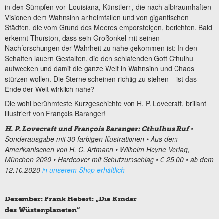
in den Sümpfen von Louisiana, Künstlern, die nach albtraumhaften
Visionen dem Wahnsinn anheimfallen und von gigantischen
Städten, die vom Grund des Meeres emporsteigen, berichten. Bald
erkennt Thurston, dass sein Großonkel mit seinen
Nachforschungen der Wahrheit zu nahe gekommen ist: In den
Schatten lauern Gestalten, die den schlafenden Gott Cthulhu
aufwecken und damit die ganze Welt in Wahnsinn und Chaos
stürzen wollen. Die Sterne scheinen richtig zu stehen – ist das
Ende der Welt wirklich nahe?
Die wohl berühmteste Kurzgeschichte von H. P. Lovecraft, brillant
illustriert von François Baranger!
•
H. P. Lovecraft und Fran
çois Baranger: Cthulhus Ruf
Sonderausgabe mit 30 farbigen Illustrationen
• Aus dem
Amerikanischen von H. C. Artmann
• Wilhelm Heyne Verlag,
München 2020
• Hardcover mit Schutzumschlag
• € 25,00
• ab dem
12.10.2020
in unserem Shop erhältlich
Dezember: Frank Hebert: „Die Kinder
des Wüstenplaneten“