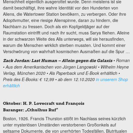
Menschheit eigentlich ausgerottet wurde. Denn meistens ist sie
damit beschäftigt, ihre wahre Identität vor den Hunderten von
Aliens, die Watertower Station bevölkern, zu verbergen. Oder ihre
Adoptivmutter, eine riesige Alienspinne, daran zu hindern, die
Nachbarn zu fressen. Doch als ein Kopfgeldjäger auf der
Raumstation eintrifft und nach ihr sucht, muss Sarya fliehen. Alleine
in der schwarzen Weite des Alls unterwegs, will sie herausfinden,
warum die Menschen wirklich sterben mussten. Und kommt einer
Verschwörung von wahrhaft kosmischen Ausmaßen auf die Spur …
• Roman
Zack Jordan: Last Human – Allein gegen die Galaxis
• Aus dem Amerikanischen von Jürgen Langowski
• Wilhelm Heyne
Verlag, München 2020 • Als Paperback und E-Book erhältlich
•
Preis des E-Books: € 12,99
• ab dem 12.10.2020
in unserem Shop
erhältlich
Oktober: H. P. Lovecraft und Fran
çois
Baranger: „Cthulhus Ruf“
Boston, 1926. Francis Thurston stößt im Nachlass seines kürzlich
unter mysteriösen Umständen verstorbenen Großonkels auf
seltsame Dokumente, die von unerhörten Todesfällen, Blutritualen