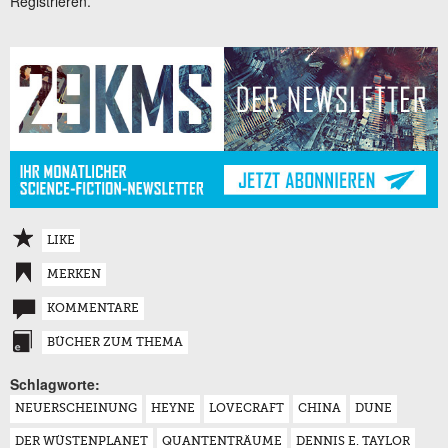
Registrieren.
LIKE
MERKEN
KOMMENTARE
BÜCHER ZUM THEMA
Schlagworte:
NEUERSCHEINUNG
HEYNE
LOVECRAFT
CHINA
DUNE
DER WÜSTENPLANET
QUANTENTRÄUME
DENNIS E. TAYLOR