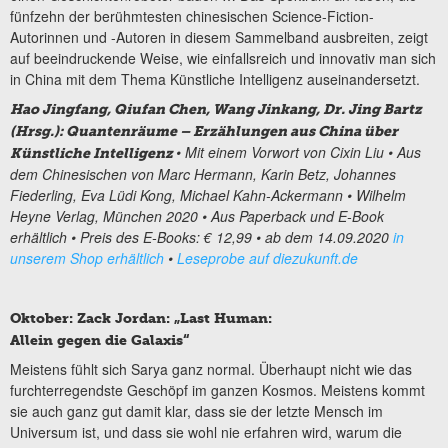
fünfzehn der berühmtesten chinesischen Science-Fiction-
Autorinnen und -Autoren in diesem Sammelband ausbreiten, zeigt
auf beeindruckende Weise, wie einfallsreich und innovativ man sich
in China mit dem Thema Künstliche Intelligenz auseinandersetzt.
Hao Jingfang, Qiufan Chen, Wang Jinkang, Dr. Jing Bartz
(Hrsg.): Quantenräume – Erzählungen aus China über
• Mit einem Vorwort von Cixin Liu
• Aus
Künstliche Intelligenz
dem Chinesischen von Marc Hermann, Karin Betz, Johannes
Fiederling, Eva Lüdi Kong, Michael Kahn-Ackermann
• Wilhelm
Heyne Verlag, München 2020
• Aus Paperback und E-Book
erhältlich
• Preis des E-Books: € 12,99
• ab dem 14.09.2020
in
unserem Shop erhältlich
•
Leseprobe auf diezukunft.de
Oktober: Zack Jordan: „Last Human:
Allein gegen die Galaxis“
Meistens fühlt sich Sarya ganz normal. Überhaupt nicht wie das
furchterregendste Geschöpf im ganzen Kosmos. Meistens kommt
sie auch ganz gut damit klar, dass sie der letzte Mensch im
Universum ist, und dass sie wohl nie erfahren wird, warum die