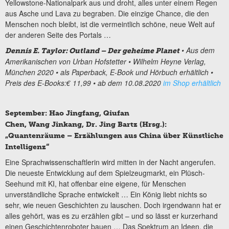
Yellowstone-Nationalpark aus und droht, alles unter einem Regen
aus Asche und Lava zu begraben. Die einzige Chance, die den
Menschen noch bleibt, ist die vermeintlich schöne, neue Welt auf
der anderen Seite des Portals …
• Aus dem
Dennis E. Taylor: Outland – Der geheime Planet
Amerikanischen von Urban Hofstetter
• Wilhelm Heyne Verlag,
München 2020
• als Paperback, E-Book und Hörbuch erhältlich
•
Preis des E-Books:€ 11,99
• ab dem 10.08.2020
im Shop erhältlich
September: Hao Jingfang, Qiufan
Chen, Wang Jinkang, Dr. Jing Bartz (Hrsg.):
„Quantenräume – Erzählungen aus China über Künstliche
Intelligenz“
Eine Sprachwissenschaftlerin wird mitten in der Nacht angerufen.
Die neueste Entwicklung auf dem Spielzeugmarkt, ein Plüsch-
Seehund mit KI, hat offenbar eine eigene, für Menschen
unverständliche Sprache entwickelt … Ein König liebt nichts so
sehr, wie neuen Geschichten zu lauschen. Doch irgendwann hat er
alles gehört, was es zu erzählen gibt – und so lässt er kurzerhand
einen Geschichtenroboter bauen … Das Spektrum an Ideen, die