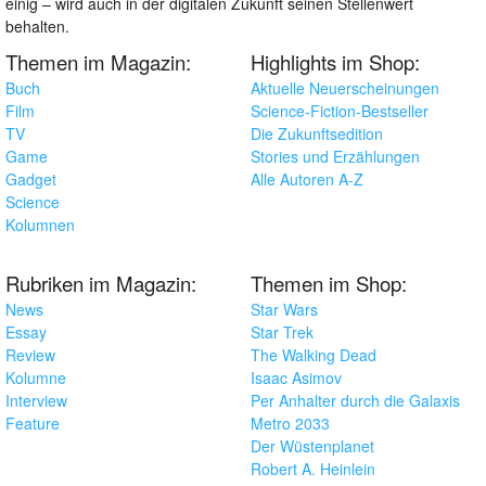
einig – wird auch in der digitalen Zukunft seinen Stellenwert
behalten.
Themen im Magazin:
Highlights im Shop:
Buch
Aktuelle Neuerscheinungen
Film
Science-Fiction-Bestseller
TV
Die Zukunftsedition
Game
Stories und Erzählungen
Gadget
Alle Autoren A-Z
Science
Kolumnen
Rubriken im Magazin:
Themen im Shop:
News
Star Wars
Essay
Star Trek
Review
The Walking Dead
Kolumne
Isaac Asimov
Interview
Per Anhalter durch die Galaxis
Feature
Metro 2033
Der Wüstenplanet
Robert A. Heinlein