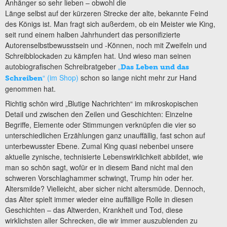
Anhänger so sehr lieben – obwohl die
Länge selbst auf der kürzeren Strecke der alte, bekannte Feind
des Königs ist. Man fragt sich außerdem, ob ein Meister wie King,
seit rund einem halben Jahrhundert das personifizierte
Autorenselbstbewusstsein und -Können, noch mit Zweifeln und
Schreibblockaden zu kämpfen hat. Und wieso man seinen
autobiografischen Schreibratgeber
„
Das Leben und das
“ (im Shop)
schon so lange nicht mehr zur Hand
Schreiben
genommen hat.
Richtig schön wird „Blutige Nachrichten“ im mikroskopischen
Detail und zwischen den Zeilen und Geschichten: Einzelne
Begriffe, Elemente oder Stimmungen verknüpfen die vier so
unterschiedlichen Erzählungen ganz unauffällig, fast schon auf
unterbewusster Ebene. Zumal King quasi nebenbei unsere
aktuelle zynische, technisierte Lebenswirklichkeit abbildet, wie
man so schön sagt, wofür er in diesem Band nicht mal den
schweren Vorschlaghammer schwingt, Trump hin oder her.
Altersmilde? Vielleicht, aber sicher nicht altersmüde. Dennoch,
das Alter spielt immer wieder eine auffällige Rolle in diesen
Geschichten – das Altwerden, Krankheit und Tod, diese
wirklichsten aller Schrecken, die wir immer auszublenden zu