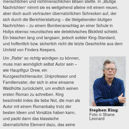
menschlichen und nichtmenschlichen Bösen stellte. In „Blutige
Nachrichten“ nimmt sie es weitgehend alleine mit einem neuen,
aber doch auch vertrauten übernatürlichen Schrecken auf, der
sich durch die Berichterstattung – die titelgebenden blutigen
Nachrichten – zu einem Bombenanschlag an einer Schule in
Hollys ebenso neurotisches wie detektivisches Blickfeld schiebt.
Ein bisschen lang und langsam, jedoch solider King-Standard,
und hoffentlich bzw. sicherlich nicht die letzte Geschichte aus dem
Umfeld von Finders Keepers.
Um „Ratte“ so
richtig
würdigen zu können,
muss man womöglich selbst Autor sein –
wie Hauptfigur Drew, ein
Kurzgeschichtenautor, Uniprofessor und
Familienvater, der sich in eine einsame
Waldhütte zurückzieht, um endlich seinen
ersten Roman zu schreiben. King
beschreibt indes die liebe Not, die man als
Autor mit einem Romanbaby trotz der
.
Stephen King
besten Ideen und Vorsätze haben kann,
Foto © Shane
Leonard
und packt dann das klassische
übernatürliche Element dazu, das seine