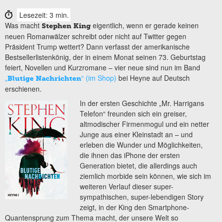
Lesezeit: 3 min.
Was macht
eigentlich, wenn er gerade keinen
Stephen King
neuen Romanwälzer schreibt oder nicht auf Twitter gegen
Präsident Trump wettert? Dann verfasst der amerikanische
Bestsellerlistenkönig, der in einem Monat seinen 73. Geburtstag
feiert, Novellen und Kurzromane – vier neue sind nun im Band
„
“ (im Shop)
bei Heyne auf Deutsch
Blutige Nachrichten
erschienen.
In der ersten Geschichte „Mr. Harrigans
Telefon“ freunden sich ein greiser,
altmodischer Firmenmogul und ein netter
Junge aus einer Kleinstadt an – und
erleben die Wunder und Möglichkeiten,
die ihnen das iPhone der ersten
Generation bietet, die allerdings auch
ziemlich morbide sein können, wie sich im
weiteren Verlauf dieser super-
sympathischen, super-lebendigen Story
zeigt, in der King den Smartphone-
Quantensprung zum Thema macht, der unsere Welt so