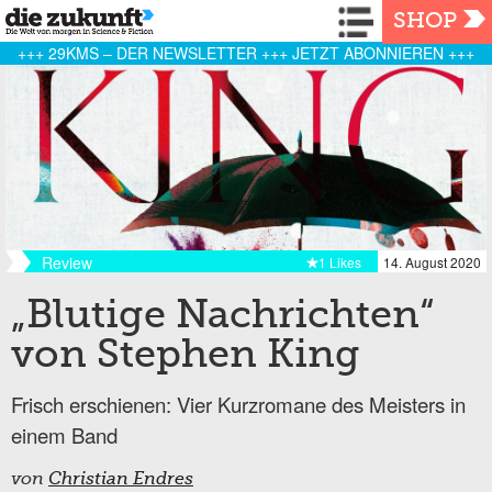
Navigation
SHOP
+++ 29KMS – DER NEWSLETTER +++ JETZT ABONNIEREN +++
Review
1 Likes
14. August 2020
„Blutige Nachrichten“
von Stephen King
Frisch erschienen: Vier Kurzromane des Meisters in
einem Band
von
Christian Endres