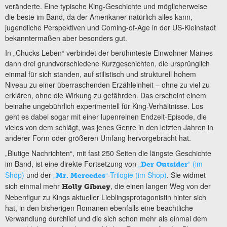
veränderte. Eine typische King-Geschichte und möglicherweise
die beste im Band, da der Amerikaner natürlich alles kann,
jugendliche Perspektiven und Coming-of-Age in der US-Kleinstadt
bekanntermaßen aber besonders gut.
In „Chucks Leben“ verbindet der berühmteste Einwohner Maines
dann drei grundverschiedene Kurzgeschichten, die ursprünglich
einmal für sich standen, auf stilistisch und strukturell hohem
Niveau zu einer überraschenden Erzähleinheit – ohne zu viel zu
erklären, ohne die Wirkung zu gefährden. Das erscheint einem
beinahe ungebührlich experimentell für King-Verhältnisse. Los
geht es dabei sogar mit einer lupenreinen Endzeit-Episode, die
vieles von dem schlägt, was jenes Genre in den letzten Jahren in
anderer Form oder größeren Umfang hervorgebracht hat.
„Blutige Nachrichten“, mit fast 250 Seiten die längste Geschichte
im Band, ist eine direkte Fortsetzung von
„
“ (im
Der Outsider
Shop)
und der
„
“-Trilogie (im Shop)
. Sie widmet
Mr. Mercedes
sich einmal mehr
, die einen langen Weg von der
Holly Gibney
Nebenfigur zu Kings aktueller Lieblingsprotagonistin hinter sich
hat, in den bisherigen Romanen ebenfalls eine beachtliche
Verwandlung durchlief und die sich schon mehr als einmal dem