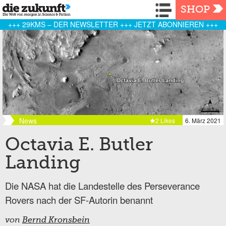
Navigation
SHOP
+++ 29KMS – DER NEWSLETTER +++ JETZT ABONNIEREN +++
News
2 Likes
6. März 2021
Octavia E. Butler
Landing
Die NASA hat die Landestelle des Perseverance
Rovers nach der SF-Autorin benannt
von
Bernd Kronsbein