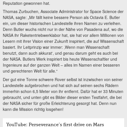
Reputation gewonnen hat.
Thomas Zurbuchen, Associate Administrator for Space Science der
NASA, sagte: „Mir fällt keine bessere Person als Octavia E. Butler
ein, um dieser historischen Landestelle ihren Namen zu verleihen.
Denn Butler wuchs nicht nur in der Nähe von Pasadena auf, wo die
NASA ihr Raketentriebwerklabor hat, sie hat vor allem Millionen von
Lesern mit ihrer Vision einer Zukunft inspiriert, die auf Wissenschaft
basiert. Ihr Leitprinzip war immer: ‚Wenn man Wissenschaft
benutzt, dann auch akkurat‘, und genau darum geht es auch bei
der NASA. Butlers Werk inspiriert bis heute Wissenschaftler und
Ingenieure auf der ganzen Welt – alles im Namen einer besseren
und gerechteren Welt für alle.“
Der gut eine Tonne schwere Rover selbst ist inzwischen von seiner
Landestelle aufgebrochen und hat sich auf seinen sechs Rädern
immerhin schon 6,5 Meter von ihr entfernt. Dafür hat er 33 Minuten
gebraucht, und unten gibt es Bilder dieser ersten Testfahrt, die bei
der NASA sicher für große Erleichterung gesorgt hat. Denn nun
kann die Mission richtig losgehen!
YouTube: Perseverance’s first drive on Mars