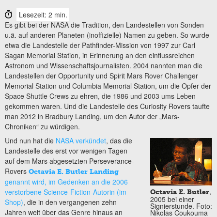
Lesezeit: 2 min.
Es gibt bei der NASA die Tradition, den Landestellen von Sonden
u.ä. auf anderen Planeten (inoffizielle) Namen zu geben. So wurde
etwa die Landestelle der Pathfinder-Mission von 1997 zur Carl
Sagan Memorial Station, in Erinnerung an den einflussreichen
Astronom und Wissenschaftsjournalisten. 2004 nannten man die
Landestellen der Opportunity und Spirit Mars Rover Challenger
Memorial Station und Columbia Memorial Station, um die Opfer der
Space Shuttle Crews zu ehren, die 1986 und 2003 ums Leben
gekommen waren. Und die Landestelle des Curiosity Rovers taufte
man 2012 in Bradbury Landing, um den Autor der „Mars-
Chroniken“ zu würdigen.
Und nun hat die
NASA verkündet
, das die
Landestelle des erst vor wenigen Tagen
auf dem Mars abgesetzten Perseverance-
Rovers
Octavia E. Butler Landing
genannt wird, im Gedenken an die 2006
,
verstorbene Science-Fiction-Autorin (im
Octavia E. Butler
2005 bei einer
Shop)
, die in den vergangenen zehn
Signierstunde. Foto:
Jahren weit über das Genre hinaus an
Nikolas Coukouma