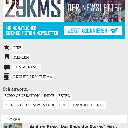
LIKE
MERKEN
KOMMENTARE
BÜCHER ZUM THEMA
Schlagworte:
ECHO GENERATION
INDIE
RETRO
POINT & CLICK-ADVENTURE
RPG
STRANGER THINGS
TICKER
Ridley
Bald im Kino: „Das Ende der Sterne“