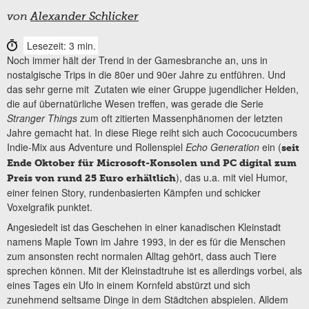
von
Alexander Schlicker
Lesezeit: 3 min.
Noch immer hält der Trend in der Gamesbranche an, uns in
nostalgische Trips in die 80er und 90er Jahre zu entführen. Und
das sehr gerne mit Zutaten wie einer Gruppe jugendlicher Helden,
die auf übernatürliche Wesen treffen, was gerade die Serie
Stranger Things
zum oft zitierten Massenphänomen der letzten
Jahre gemacht hat. In diese Riege reiht sich auch Cococucumbers
Indie-Mix aus Adventure und Rollenspiel
Echo Generation
ein (
seit
Ende Oktober für Microsoft-Konsolen und PC digital zum
), das u.a. mit viel Humor,
Preis von rund 25 Euro erhältlich
einer feinen Story, rundenbasierten Kämpfen und schicker
Voxelgrafik punktet.
Angesiedelt ist das Geschehen in einer kanadischen Kleinstadt
namens Maple Town im Jahre 1993, in der es für die Menschen
zum ansonsten recht normalen Alltag gehört, dass auch Tiere
sprechen können. Mit der Kleinstadtruhe ist es allerdings vorbei, als
eines Tages ein Ufo in einem Kornfeld abstürzt und sich
zunehmend seltsame Dinge in dem Städtchen abspielen. Alldem