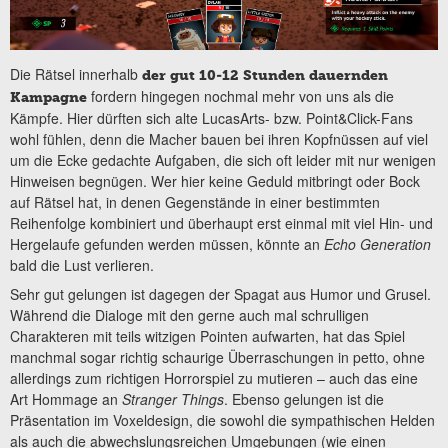
Die Rätsel innerhalb
der gut 10-12 Stunden dauernden
fordern hingegen nochmal mehr von uns als die
Kampagne
Kämpfe. Hier dürften sich alte LucasArts- bzw. Point&Click-Fans
wohl fühlen, denn die Macher bauen bei ihren Kopfnüssen auf viel
um die Ecke gedachte Aufgaben, die sich oft leider mit nur wenigen
Hinweisen begnügen. Wer hier keine Geduld mitbringt oder Bock
auf Rätsel hat, in denen Gegenstände in einer bestimmten
Reihenfolge kombiniert und überhaupt erst einmal mit viel Hin- und
Hergelaufe gefunden werden müssen, könnte an
Echo Generation
bald die Lust verlieren.
Sehr gut gelungen ist dagegen der Spagat aus Humor und Grusel.
Während die Dialoge mit den gerne auch mal schrulligen
Charakteren mit teils witzigen Pointen aufwarten, hat das Spiel
manchmal sogar richtig schaurige Überraschungen in petto, ohne
allerdings zum richtigen Horrorspiel zu mutieren – auch das eine
Art Hommage an
Stranger Things
. Ebenso gelungen ist die
Präsentation im Voxeldesign, die sowohl die sympathischen Helden
als auch die abwechslungsreichen Umgebungen (wie einen