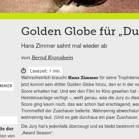
Golden Globe für „D
Hans Zimmer sahnt mal wieder ab
von
Bernd Kronsbein
Lesezeit: 1 min.
Wahrscheinlich braucht
für seine Trophäens
Hans Zimmer
jetzt kommt sein dritter Golden Globe hinzu, den er in der 
IMMER
Score erhalten hat. Und wer den Film im Kino gesehen hat 
Heimkinoanlage verfügt –, weiß genau, was die Jury zu di
Score ging kaum noch, das war schon fast erschlagend, was
Trommelfell der Zuschauer ballerte. Wahnsinnig abwechslun
wahnsinnig laut. (Und es gab durchaus ein paar Zuschauer, 
Die Jury hat’s jedenfalls überzeugt und es bleibt bestimmt n
de der
„Award Season“.
tion von