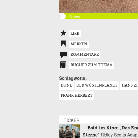
News
LIKE
MERKEN
KOMMENTARE
BÜCHER ZUM THEMA
Schlagworte:
DUNE
DER WÜSTENPLANET
HANS Z
FRANK HERBERT
TICKER
Bald im Kino: „Das En
Ridley Scotts Adap
Sterne“