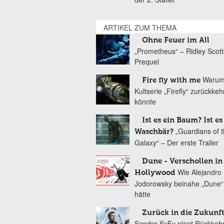
ARTIKEL ZUM THEMA
Ohne Feuer im All
„Prometheus“ – Ridley Scott
Prequel
Warum
Fire fly with me
Kultserie „Firefly“ zurückke
könnte
Ist es ein Baum? Ist es
„Guardians of 
Waschbär?
Galaxy“ – Der erste Trailer
Dune - Verschollen in
Wie Alejandro
Hollywood
Jodorowsky beinahe „Dune“ 
hätte
Zurück in die Zukunf
Sender SyFy plant Rückkeh