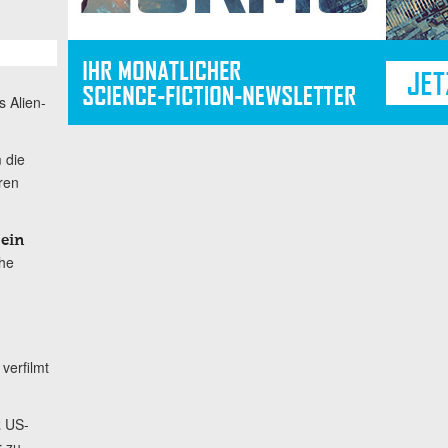
s Alien-
 die
hren
 ein
the
verfilmt
US-
t
r zu