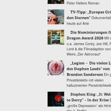
Peter Hellers Roman
TV-Tipp: „Europas Gri
Dokumentat
den Sternen“
heute auf Arte
Die Nominierungen f
Mit 
Dragon Award 2026
u.a. James Corey, Joe Hill, 
Lord & die Filmadaption vo
Weirs „Der Astronaut“
„Legion – Die vielen 
des Stephen Leeds“ von
Ein 
Brandon Sanderson
Privatdetektiv mit vielen
halluzinierten Persönlichkei
Stephen King: „It: We
to Derry“ - In der Krise
„große Depression“ als Hint
der 2. Staffel