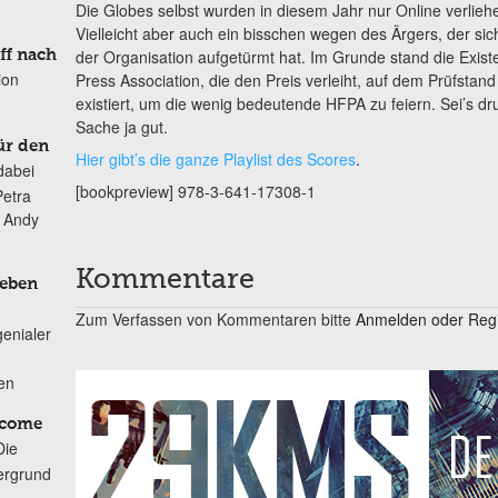
Die Globes selbst wurden in diesem Jahr nur Online verlie
Vielleicht aber auch ein bisschen wegen des Ärgers, der si
der Organisation aufgetürmt hat. Im Grunde stand die Exis
ff nach
ion
Press Association, die den Preis verleiht, auf dem Prüfstand 
existiert, um die wenig bedeutende HFPA zu feiern. Sei’s dru
Sache ja gut.
ür den
Hier gibt’s die ganze Playlist des Scores
.
dabei
[bookpreview] 978-3-641-17308-1
Petra
n Andy
Kommentare
Leben
Zum Verfassen von Kommentaren bitte
Anmelden oder Regis
genialer
ten
lcome
Die
ergrund