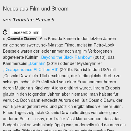
Neues aus Film und Stream
von
Thorsten Hanisch
Lesezeit: 2 min.
„
“: Aus Kanada kamen in den letzten Jahren
•
Cosmic Dawn
einige sehenswerte, sci-fi-lastige Filme, meist im Retro-Look.
Beispiele wären der leider immer noch arg im Verborgenen
abgefeierte Kultfilm
„Beyond the Black Rainbow“
(2010), das
Kammerspiel
„Domain“
(2016) oder der Mysteryhriller
„Disappearance At Clifton Hill“
(2019). Nun ist in den USA mit
„Cosmic Dawn“ ein Titel erschienen, der in die gleiche Kerbe zu
schlagen scheint: Erzählt wird von einer Frau namens Aurora,
deren Mutter als Kind von Aliens entführt wurde. Ihrem Erlebnis
glaubt in den folgenden Jahren aber niemand, man hält sie für
verrückt. Doch dann entdeckt Aurora den Kult Cosmic Dawn, der
von Elyse angeführt wird und plötzlich ergibt alles viel mehr Sinn.
Eines Tages zeigt sich Cosmic Dawn allerdings von einer ganz
anderen Seite … okay, der Trailer lässt klar erkennen, dass das
Budget nicht so wahnsinnig üppig war, anderseits sind da auch ein
paar tolle Bilder drin und was natürlich neugierig macht: Das