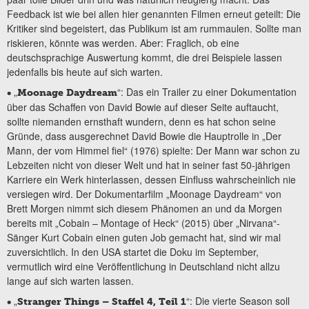
Feedback ist wie bei allen hier genannten Filmen erneut geteilt: Die
Kritiker sind begeistert, das Publikum ist am rummaulen. Sollte man
riskieren, könnte was werden. Aber: Fraglich, ob eine
deutschsprachige Auswertung kommt, die drei Beispiele lassen
jedenfalls bis heute auf sich warten.
„
“: Das ein Trailer zu einer Dokumentation
•
Moonage Daydream
über das Schaffen von David Bowie auf dieser Seite auftaucht,
sollte niemanden ernsthaft wundern, denn es hat schon seine
Gründe, dass ausgerechnet David Bowie die Hauptrolle in „Der
Mann, der vom Himmel fiel“ (1976) spielte: Der Mann war schon zu
Lebzeiten nicht von dieser Welt und hat in seiner fast 50-jährigen
Karriere ein Werk hinterlassen, dessen Einfluss wahrscheinlich nie
versiegen wird. Der Dokumentarfilm „Moonage Daydream“ von
Brett Morgen nimmt sich diesem Phänomen an und da Morgen
bereits mit „Cobain – Montage of Heck“ (2015) über „Nirvana“-
Sänger Kurt Cobain einen guten Job gemacht hat, sind wir mal
zuversichtlich. In den USA startet die Doku im September,
vermutlich wird eine Veröffentlichung in Deutschland nicht allzu
lange auf sich warten lassen.
„
“: Die vierte Season soll
•
Stranger Things – Staffel 4, Teil 1