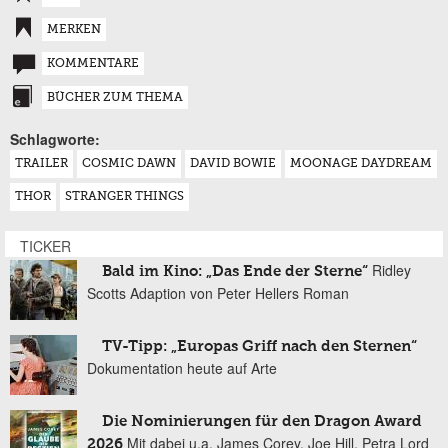
MERKEN
KOMMENTARE
BÜCHER ZUM THEMA
Schlagworte:
TRAILER
COSMIC DAWN
DAVID BOWIE
MOONAGE DAYDREAM
THOR
STRANGER THINGS
TICKER
Ridley
Bald im Kino: „Das Ende der Sterne“
Scotts Adaption von Peter Hellers Roman
TV-Tipp: „Europas Griff nach den Sternen“
Dokumentation heute auf Arte
Die Nominierungen für den Dragon Award
Mit dabei u.a. James Corey, Joe Hill, Petra Lord
2026