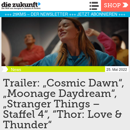
Navigation
SHOP
+++ 29KMS – DER NEWSLETTER +++ JETZT ABONNIEREN +++
News
25. Mai 2022
Trailer: „Cosmic Dawn“,
„Moonage Daydream“,
„Stranger Things –
Staffel 4“, “Thor: Love &
Thunder“