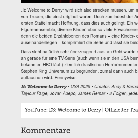
„It: Welcome to Derry“ wird sich also strecken müssen, um 
von Tropen, die einst originell waren. Doch zumindest der A
ersten Staffel macht Hoffnung, dass dies auch gelingt. Ein w
Figurenensemble, diverse Kinder, ebenso viele Erwachsen
denn die beiden Erzählebenen des Romans – eine Kinder- 
auseinanderliegen – komprimiert die Serie und lässt sie bei
Dass sieht natürlich sehr überzeugend aus, an Geld wurde n
an gerade für eine TV-Serie (auch wenn sie in den USA beim
bekannten HBO läuft) ziemlich drastischen Horrormomenten. 
Stephen King Universum zu begründen, zumal dann auch bald
auftauchen wird: Pennywise.
• USA 2025 • Creator: Andy & Barbar
It: Welcome to Derry
Taylour Paige, Jovan Adepo, James Remar • 8 Folgen, jed
YouTube: ES: Welcome to Derry | Offizieller Tr
Kommentare