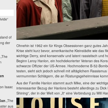
ivide“
Island of
ung der
Ohnehin ist 1962 ein für Kings Obsessionen ganz gutes Jahr,
Krise steht kurz bevor, amerikanische Kleinstädte wie das f
wichtige Derry, sind konservativ und latent rassistisch und 
„The
Beginn Leroy Hanlon, ein hochdekorierter Veteran des Korea
n
schwarze Offizier der US-Armee. Hochmoderne B-52-Bomber so
testen, sieht sich jedoch schnell mit alltäglichem Rassismus
vermummten Schlägern, die an Rüstungsgeheimnisse komm
en
Aus der Familie Hanlon stammt auch Mike, eine der wichtige
von Isaac
interessanter Bezug der Hanlons besteht allerdings zu Dic
Shining“, der in der Welt von „It“ eine Verbindung zu Will H
„The
Han
uster aus