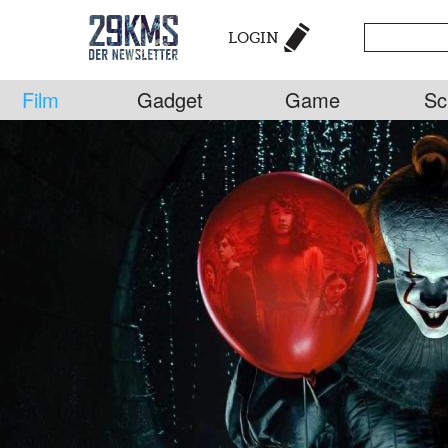
LOGIN
Film
Gadget
Game
Sc