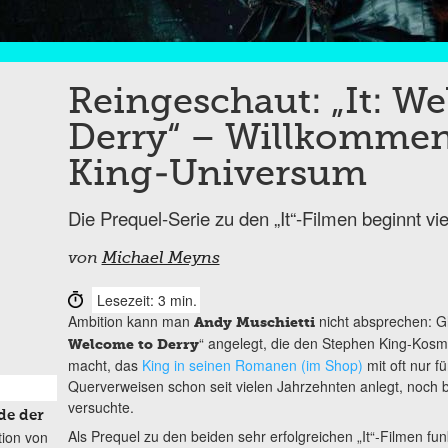
Reingeschaut: „It: W
Derry“ – Willkommen
King-Universum
Die Prequel-Serie zu den „It“-Filmen beginnt v
von
Michael Meyns
Lesezeit: 3 min.
Ambition kann man
nicht absprechen: Gle
Andy Muschietti
“ angelegt, die den Stephen King-Kosm
Welcome to Derry
macht, das
King in seinen Romanen (im Shop)
mit oft nur f
Querverweisen schon seit vielen Jahrzehnten anlegt, noch
versuchte.
de der
Als Prequel zu den beiden sehr erfolgreichen „It“-Filmen fu
tion von