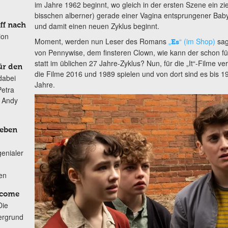
im Jahre 1962 beginnt, wo gleich in der ersten Szene ein zi
bisschen alberner) gerade einer Vagina entsprungener Bab
und damit einen neuen Zyklus beginnt.
ff nach
ion
Moment, werden nun Leser des Romans
„
“ (im Shop)
sag
Es
von Pennywise, dem finsteren Clown, wie kann der schon fün
statt im üblichen 27 Jahre-Zyklus? Nun, für die „It“-Filme ve
ür den
die Filme 2016 und 1989 spielen und von dort sind es bis 
dabei
Jahre.
Petra
n Andy
Leben
genialer
ten
lcome
Die
ergrund