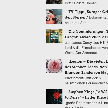
Peter Hellers Roman
TV-Tipp: „Europas Gri
Dokumentat
den Sternen“
heute auf Arte
Die Nominierungen f
Mit 
Dragon Award 2026
u.a. James Corey, Joe Hill, 
Lord & die Filmadaption vo
Weirs „Der Astronaut“
„Legion – Die vielen 
des Stephen Leeds“ von
Ein 
Brandon Sanderson
Privatdetektiv mit vielen
halluzinierten Persönlichkei
Stephen King: „It: We
to Derry“ - In der Krise
„große Depression“ als Hint
der 2. Staffel