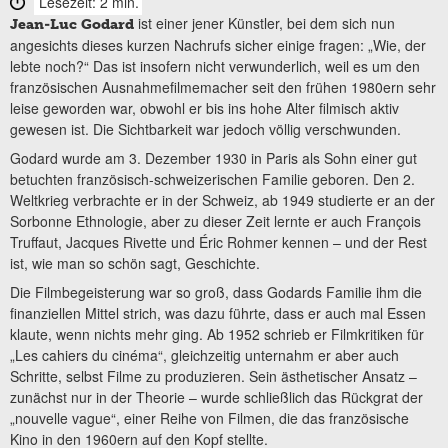
Lesezeit: 2 min.
ist einer jener Künstler, bei dem sich nun
Jean-Luc Godard
angesichts dieses kurzen Nachrufs sicher einige fragen: „Wie, der
lebte noch?“ Das ist insofern nicht verwunderlich, weil es um den
französischen Ausnahmefilmemacher seit den frühen 1980ern sehr
leise geworden war, obwohl er bis ins hohe Alter filmisch aktiv
gewesen ist. Die Sichtbarkeit war jedoch völlig verschwunden.
Godard wurde am 3. Dezember 1930 in Paris als Sohn einer gut
betuchten französisch-schweizerischen Familie geboren. Den 2.
Weltkrieg verbrachte er in der Schweiz, ab 1949 studierte er an der
Sorbonne Ethnologie, aber zu dieser Zeit lernte er auch François
Truffaut, Jacques Rivette und Éric Rohmer kennen – und der Rest
ist, wie man so schön sagt, Geschichte.
Die Filmbegeisterung war so groß, dass Godards Familie ihm die
finanziellen Mittel strich, was dazu führte, dass er auch mal Essen
klaute, wenn nichts mehr ging. Ab 1952 schrieb er Filmkritiken für
„Les cahiers du cinéma“, gleichzeitig unternahm er aber auch
Schritte, selbst Filme zu produzieren. Sein ästhetischer Ansatz –
zunächst nur in der Theorie – wurde schließlich das Rückgrat der
„nouvelle vague“, einer Reihe von Filmen, die das französische
Kino in den 1960ern auf den Kopf stellte.