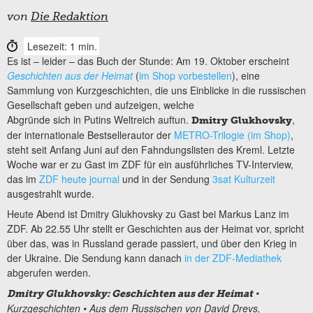
von
Die Redaktion
Lesezeit: 1 min.
Es ist – leider – das Buch der Stunde: Am 19. Oktober erscheint
Geschichten aus der Heimat
(
im Shop vorbestellen
), eine
Sammlung von Kurzgeschichten, die uns Einblicke in die russischen
Gesellschaft geben und aufzeigen, welche
Abgründe sich in Putins Weltreich auftun.
,
Dmitry Glukhovsky
der internationale Bestsellerautor der
METRO-Trilogie (im Shop)
,
steht seit Anfang Juni auf den Fahndungslisten des Kreml. Letzte
Woche war er zu Gast im ZDF für ein ausführliches TV-Interview,
das im
ZDF heute journal
und in der Sendung
3sat Kulturzeit
ausgestrahlt wurde.
Heute Abend ist Dmitry Glukhovsky zu Gast bei Markus Lanz im
ZDF. Ab 22.55 Uhr stellt er Geschichten aus der Heimat vor, spricht
über das, was in Russland gerade passiert, und über den Krieg in
der Ukraine. Die Sendung kann danach
in der ZDF-Mediathek
abgerufen werden.
•
Dmitry Glukhovsky: Geschichten aus der Heimat
Kurzgeschichten • Aus dem Russischen von David Drevs,