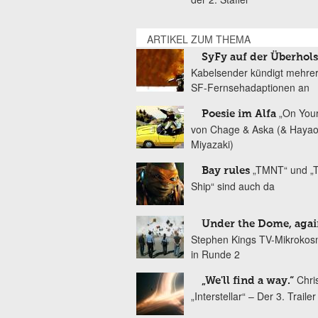
ARTIKEL ZUM THEMA
SyFy auf der Überhol
Kabelsender kündigt mehre
SF-Fernsehadaptionen an
„On You
Poesie im Alfa
von Chage & Aska (& Haya
Miyazaki)
„TMNT“ und „T
Bay rules
Ship“ sind auch da
Under the Dome, agai
Stephen Kings TV-Mikrokos
in Runde 2
Chri
„We'll find a way.“
„Interstellar“ – Der 3. Trailer