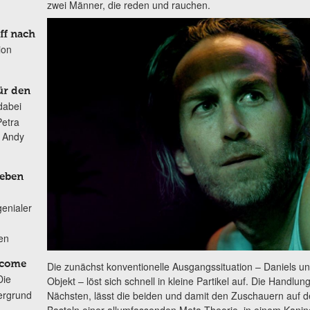
zwei Männer, die reden und rauchen.
ff nach
ion
ür den
dabei
Petra
n Andy
Leben
genialer
ten
lcome
Die zunächst konventionelle Ausgangssituation – Daniels u
Die
Objekt – löst sich schnell in kleine Partikel auf. Die Hand
ergrund
Nächsten, lässt die beiden und damit den Zuschauern auf 