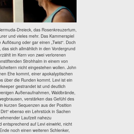
s Bermuda-Dreieck, das Rosenkreuzertum,
aurer und vieles mehr. Das Kammerspiel
e Auflösung oder gar einen „Twist“. Doch
 das sich allmählich in den Vordergrund
erzählt im Kern von zwei verlorenen
nnstiftenden Strohhalm in einem von
cheitern nicht eingestehen wollen. John
enen Ehe kommt, einer apokalyptischen
obs über die Runden kommt. Levi ist ein
rkeeper gestrandet ist und deutlich
ie wenigen Außenaufnahmen, Waldbrände,
nwegbrausen, verstärken das Gefühl des
in kurzen Sequenzen aus der Position
 Dirt“ ebenso ein Lehrstück in Sachen
 zunehmender Laufzeit nahezu
 entsprechend auf Levi einwirkt, nicht
Ende noch einen weiteren Schlenker,