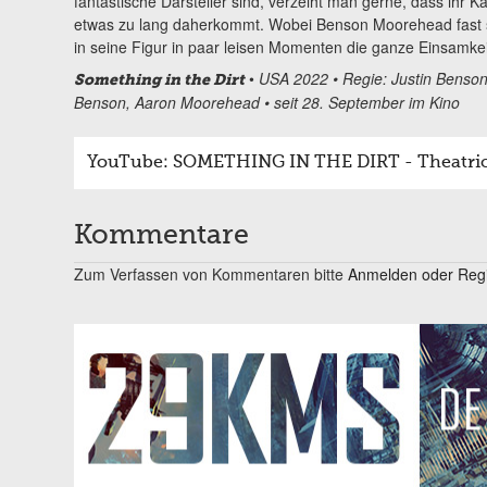
fantastische Darsteller sind, verzeiht man gerne, dass ihr 
etwas zu lang daherkommt. Wobei Benson Moorehead fast sc
in seine Figur in paar leisen Momenten die ganze Einsamke
•
USA 2022 • Regie: Justin Benson,
Something in the Dirt
Benson, Aaron Moorehead • seit 28. September im Kino
YouTube: SOMETHING IN THE DIRT - Theatrical
Kommentare
Zum Verfassen von Kommentaren bitte
Anmelden oder Regis