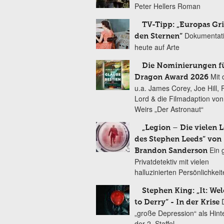
Peter Hellers Roman
TV-Tipp: „Europas Gri
Dokumentat
den Sternen“
heute auf Arte
Die Nominierungen f
Mit 
Dragon Award 2026
u.a. James Corey, Joe Hill, 
Lord & die Filmadaption vo
Weirs „Der Astronaut“
„Legion – Die vielen 
des Stephen Leeds“ von
Ein 
Brandon Sanderson
Privatdetektiv mit vielen
halluzinierten Persönlichkei
Stephen King: „It: We
to Derry“ - In der Krise
„große Depression“ als Hint
der 2. Staffel