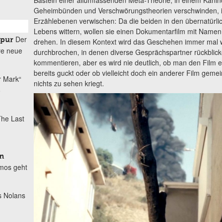
Basteln einer allumfassenden Meta-Theorie, in einem Kan
Geheimbünden und Verschwörungstheorien verschwinden, 
Erzählebenen verwischen: Da die beiden in den übernatürli
Lebens wittern, wollen sie einen Dokumentarfilm mit Namen „
Der
spur
drehen. In diesem Kontext wird das Geschehen immer mal 
re neue
durchbrochen, in denen diverse Gesprächspartner rückblick
kommentieren, aber es wird nie deutlich, ob man den Film ev
bereits guckt oder ob vielleicht doch ein anderer Film gemei
r Mark“
nichts zu sehen kriegt.
o
he Last
n
mos geht
s Nolans