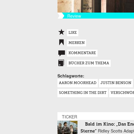
Review
LIKE
MERKEN
KOMMENTARE
BÜCHER ZUM THEMA
Schlagworte:
AARON MOORHEAD
JUSTIN BENSON
SOMETHING IN THE DIRT
VERSCHWÖ
TICKER
Bald im Kino: „Das En
Ridley Scotts Adap
Sterne“