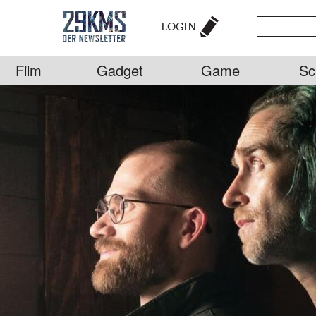
LOGIN
Film
Gadget
Game
Sc