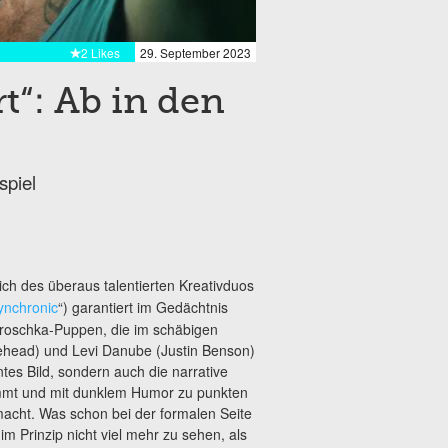
2 Likes
29. September 2023
t“: Ab in den
spiel
ich des überaus talentierten Kreativduos
ynchronic
“) garantiert im Gedächtnis
troschka-Puppen, die im schäbigen
ehead) und Levi Danube (Justin Benson)
tes Bild, sondern auch die narrative
ommt und mit dunklem Humor zu punkten
 macht. Was schon bei der formalen Seite
m Prinzip nicht viel mehr zu sehen, als