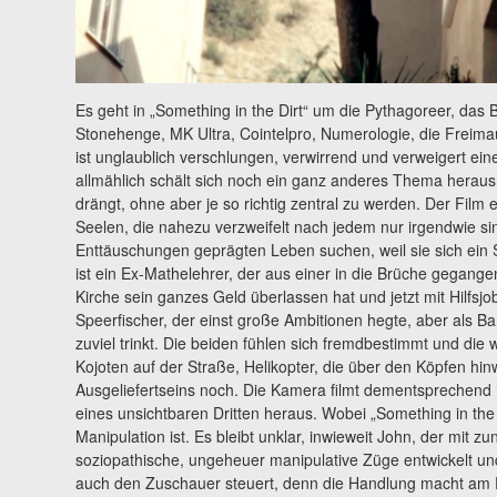
Es geht in „Something in the Dirt“ um die Pythagoreer, da
Stonehenge, MK Ultra, Cointelpro, Numerologie, die Freim
ist unglaublich verschlungen, verwirrend und verweigert ein
allmählich schält sich noch ein ganz anderes Thema heraus,
drängt, ohne aber je so richtig zentral zu werden. Der Film 
Seelen, die nahezu verzweifelt nach jedem nur irgendwie si
Enttäuschungen geprägten Leben suchen, weil sie sich ein S
ist ein Ex-Mathelehrer, der aus einer in die Brüche gegang
Kirche sein ganzes Geld überlassen hat und jetzt mit Hilfsj
Speerfischer, der einst große Ambitionen hegte, aber als Ba
zuviel trinkt. Die beiden fühlen sich fremdbestimmt und d
Kojoten auf der Straße, Helikopter, die über den Köpfen hi
Ausgeliefertseins noch. Die Kamera filmt dementsprechend 
eines unsichtbaren Dritten heraus. Wobei „Something in the
Manipulation ist. Es bleibt unklar, inwieweit John, der mit
soziopathische, ungeheuer manipulative Züge entwickelt und
auch den Zuschauer steuert, denn die Handlung macht am 