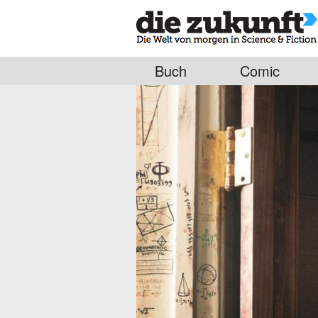
Buch
Comic