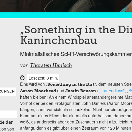
„Something in the Dir
Kaninchenbau
Minimalistisches Sci-Fi-Verschwörungskammer
von
Thorsten Hanisch
Lesezeit: 3 min.
Eins wird von „
“, dem neusten Stre
Something in the Dirt
und
(„
The Endless
“, „
S
Aaron Moorhead
Justin Benson
RUNGEN
haften bleiben: An einem Windspiel aneinandergereihte Ma
Vorhof der beiden Protagonisten John Daniels (Aaron Moor
hängen, sanft vor sich hin schaukelnd. Nicht nur ein prägnan
Klammer eines Films, der einerseits unterhaltsam daherk
weiß, es anderseits aber den Zuschauern nicht allzu leicht
de der
anfängt, denn es gibt über einen Zeitraum von 120 Minuten i
tion von