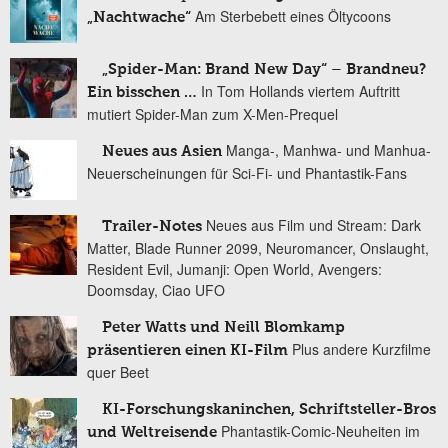
Am Sterbebett eines Öltycoons
„Nachtwache“
„Spider-Man: Brand New Day“ – Brandneu?
In Tom Hollands viertem Auftritt
Ein bisschen …
mutiert Spider-Man zum X-Men-Prequel
Manga-, Manhwa- und Manhua-
Neues aus Asien
Neuerscheinungen für Sci-Fi- und Phantastik-Fans
Neues aus Film und Stream: Dark
Trailer-Notes
Matter, Blade Runner 2099, Neuromancer, Onslaught,
Resident Evil, Jumanji: Open World, Avengers:
Doomsday, Ciao UFO
Peter Watts und Neill Blomkamp
Plus andere Kurzfilme
präsentieren einen KI-Film
quer Beet
KI-Forschungskaninchen, Schriftsteller-Bros
Phantastik-Comic-Neuheiten im
und Weltreisende