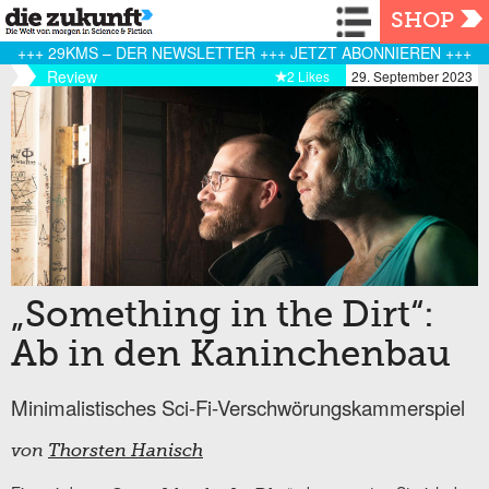
Navigation
SHOP
+++ 29KMS – DER NEWSLETTER +++ JETZT ABONNIEREN +++
Review
2 Likes
29. September 2023
„Something in the Dirt“:
Ab in den Kaninchenbau
Minimalistisches Sci-Fi-Verschwörungskammerspiel
von
Thorsten Hanisch