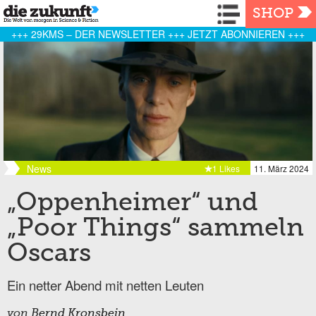
Navigation
SHOP
+++ 29KMS – DER NEWSLETTER +++ JETZT ABONNIEREN +++
News
1 Likes
11. März 2024
„Oppenheimer“ und
„Poor Things“ sammeln
Oscars
Ein netter Abend mit netten Leuten
von
Bernd Kronsbein