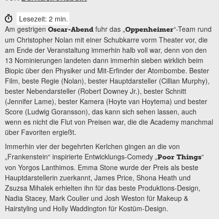
Lesezeit: 2 min.
Am gestrigen
fuhr das „
“-Team rund
Oscar-Abend
Oppenheimer
um Christopher Nolan mit einer Schubkarre vorm Theater vor, die
am Ende der Veranstaltung immerhin halb voll war, denn von den
13 Nominierungen landeten dann immerhin sieben wirklich beim
Biopic über den Physiker und Mit-Erfinder der Atombombe. Bester
Film, beste Regie (Nolan), bester Hauptdarsteller (Cillian Murphy),
bester Nebendarsteller (Robert Downey Jr.), bester Schnitt
(Jennifer Lame), bester Kamera (Hoyte van Hoytema) und bester
Score (Ludwig Goransson), das kann sich sehen lassen, auch
wenn es nicht die Flut von Preisen war, die die Academy manchmal
über Favoriten ergießt.
Immerhin vier der begehrten Kerlchen gingen an die von
„Frankenstein“ inspirierte Entwicklungs-Comedy „
“
Poor Things
von Yorgos Lanthimos. Emma Stone wurde der Preis als beste
Hauptdarstellerin zuerkannt, James Price, Shona Heath und
Zsuzsa Mihalek erhielten ihn für das beste Produktions-Design,
Nadia Stacey, Mark Coulier und Josh Weston für Makeup &
Hairstyling und Holly Waddington für Kostüm-Design.