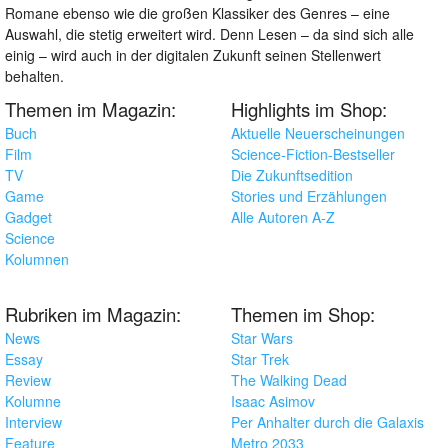
Romane ebenso wie die großen Klassiker des Genres – eine
Auswahl, die stetig erweitert wird. Denn Lesen – da sind sich alle
einig – wird auch in der digitalen Zukunft seinen Stellenwert
behalten.
Themen im Magazin:
Highlights im Shop:
Buch
Aktuelle Neuerscheinungen
Film
Science-Fiction-Bestseller
TV
Die Zukunftsedition
Game
Stories und Erzählungen
Gadget
Alle Autoren A-Z
Science
Kolumnen
Rubriken im Magazin:
Themen im Shop:
News
Star Wars
Essay
Star Trek
Review
The Walking Dead
Kolumne
Isaac Asimov
Interview
Per Anhalter durch die Galaxis
Feature
Metro 2033