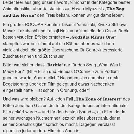
Leider leer aus ging unser Favorit „Nimona“ in der Kategorie bester
Animationsfilm, aber da stattdessen Hayao Miyazakis „
The Boy
“ den Preis bekam, können wir gut damit leben.
and the Heron
Ein großes ROOOAR konnten Takashi Yamazaki, Kiyoko Shibuya,
Masaki Takahashi und Tatsuji Nojima brüllen, die den Oscar für die
besten visuellen Effekte erhielten – „
“
Godzilla Minus One
stampfte zwar nur einmal auf die Bühne, aber es war dann
vielleicht doch die größte Überraschung für Genre-interessierte
Zuschauerinnen und Zuschauer.
Bitter war sicher, dass „
“ nur für den Song „What Was I
Barbie
Made For?“ (Billie Eilish und Finneas O’Connell) zum Podium
gebeten wurde. Aber ehrlich? Nachdem sich damals die erste
Begeisterung über den Film gelegt und etwas Nachdenken
eingestellt hatte – ist schon in Ordnung, oder?
Und was wird bleiben? Auf jeden Fall „
“ des
The Zone of Interest
Briten Jonathan Glazer, der in der Kategorie bester internationaler
Film gekürt wurde – und für den besten Sound –, ein Film, der in
seiner wuchtigen Nüchternheit letztlich alles überstrahlt, der in
seiner Sprachlosigkeit sprachlos macht. Dagegen verblasst
eigentlich jeder andere Film des Abends.