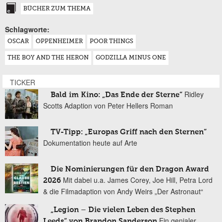
BÜCHER ZUM THEMA
Schlagworte:
OSCAR
OPPENHEIMER
POOR THINGS
THE BOY AND THE HERON
GODZILLA MINUS ONE
TICKER
Ridley
Bald im Kino: „Das Ende der Sterne“
Scotts Adaption von Peter Hellers Roman
TV-Tipp: „Europas Griff nach den Sternen“
Dokumentation heute auf Arte
Die Nominierungen für den Dragon Award
Mit dabei u.a. James Corey, Joe Hill, Petra Lord
2026
& die Filmadaption von Andy Weirs „Der Astronaut“
„Legion – Die vielen Leben des Stephen
Ein genialer
Leeds“ von Brandon Sanderson