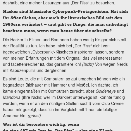
deshalb, eine meiner Lesungen aus „Der Riss“ zu besuchen.
Hacker sind klassische Cyberpunk-Protagonisten. Hat sich
ihr öffentliches, aber auch ihr literarisches Bild seit den
1980ern verändert – und gibt es Dinge, die man unbedingt
beachten muss, wenn man heute über sie schreibt?
Die Hacker in Filmen und Romanen haben wenig bis gar nichts mit
der Realität zu tun. Ich habe mich bei „Der Riss“ nicht von
irgendwelchen „Cyberpunk“-Klischees inspirieren lassen, sondern
von meinen Erfahrungen mit dem Original, das viel interessanter
und facettenreicher ist, das garantiere ich!
(lacht)
Von wegen Nerds
mit Kapuzenpullis und dergleichen!
Es sind Leute, die mit Computern so gut umgehen können wie ein
begnadeter Bildhauer mit Hammer und Meißel. Ich dachte, ich
käme einigermaßen mit Computern zurecht, aber
Goldeneye
und
Mandorla
(ihre Nicks; wer im Darknet unterwegs ist, könnte fündig
werden, wenn er an den richtigen Stellen sucht) vom Club Creme
haben mir gezeigt, dass ich im Vergleich mit ihnen ein blutiger
Amateur bin.
(grinst)
Was ist dir besonders wichtig, wenn
du eine AKI wie Jota in „Der Riss“ – also eine KI mit