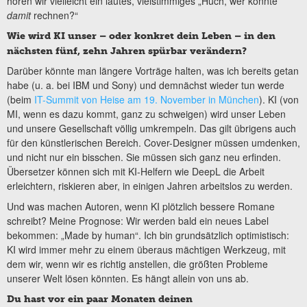
hören wir vielleicht ein lautes, vielstimmiges „Huch, wer konnte
damit
rechnen?“
Wie wird KI unser – oder konkret dein Leben – in den
nächsten fünf, zehn Jahren spürbar verändern?
Darüber könnte man längere Vorträge halten, was ich bereits getan
habe (u. a. bei IBM und Sony) und demnächst wieder tun werde
(beim
IT-Summit von Heise am 19. November in München
). KI (von
MI, wenn es dazu kommt, ganz zu schweigen) wird unser Leben
und unsere Gesellschaft völlig umkrempeln. Das gilt übrigens auch
für den künstlerischen Bereich. Cover-Designer müssen umdenken,
und nicht nur ein bisschen. Sie müssen sich ganz neu erfinden.
Übersetzer können sich mit KI-Helfern wie DeepL die Arbeit
erleichtern, riskieren aber, in einigen Jahren arbeitslos zu werden.
Und was machen Autoren, wenn KI plötzlich bessere Romane
schreibt? Meine Prognose: Wir werden bald ein neues Label
bekommen: „Made by human“. Ich bin grundsätzlich optimistisch:
KI wird immer mehr zu einem überaus mächtigen Werkzeug, mit
dem wir, wenn wir es richtig anstellen, die größten Probleme
unserer Welt lösen könnten. Es hängt allein von uns ab.
Du hast vor ein paar Monaten deinen