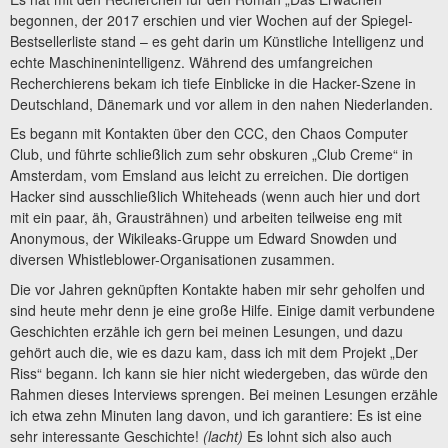
begonnen, der 2017 erschien und vier Wochen auf der Spiegel-
Bestsellerliste stand – es geht darin um Künstliche Intelligenz und
echte Maschinenintelligenz. Während des umfangreichen
Recherchierens bekam ich tiefe Einblicke in die Hacker-Szene in
Deutschland, Dänemark und vor allem in den nahen Niederlanden.
Es begann mit Kontakten über den CCC, den Chaos Computer
Club, und führte schließlich zum sehr obskuren „Club Creme“ in
Amsterdam, vom Emsland aus leicht zu erreichen. Die dortigen
Hacker sind ausschließlich Whiteheads (wenn auch hier und dort
mit ein paar, äh, Grausträhnen) und arbeiten teilweise eng mit
Anonymous, der Wikileaks-Gruppe um Edward Snowden und
diversen Whistleblower-Organisationen zusammen.
Die vor Jahren geknüpften Kontakte haben mir sehr geholfen und
sind heute mehr denn je eine große Hilfe. Einige damit verbundene
Geschichten erzähle ich gern bei meinen Lesungen, und dazu
gehört auch die, wie es dazu kam, dass ich mit dem Projekt „Der
Riss“ begann. Ich kann sie hier nicht wiedergeben, das würde den
Rahmen dieses Interviews sprengen. Bei meinen Lesungen erzähle
ich etwa zehn Minuten lang davon, und ich garantiere: Es ist eine
sehr interessante Geschichte!
(lacht)
Es lohnt sich also auch