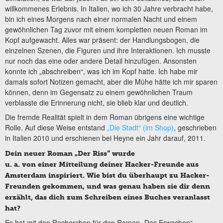
willkommenes Erlebnis. In Italien, wo ich 30 Jahre verbracht habe,
bin ich eines Morgens nach einer normalen Nacht und einem
gewöhnlichen Tag zuvor mit einem kompletten neuen Roman im
Kopf aufgewacht. Alles war präsent: der Handlungsbogen, die
einzelnen Szenen, die Figuren und ihre Interaktionen. Ich musste
nur noch das eine oder andere Detail hinzufügen. Ansonsten
konnte ich „abschreiben“, was ich im Kopf hatte. Ich habe mir
damals sofort Notizen gemacht, aber die Mühe hätte ich mir sparen
können, denn im Gegensatz zu einem gewöhnlichen Traum
verblasste die Erinnerung nicht, sie blieb klar und deutlich.
Die fremde Realität spielt in dem Roman übrigens eine wichtige
Rolle. Auf diese Weise entstand
„Die Stadt“ (im Shop)
, geschrieben
in Italien 2010 und erschienen bei Heyne ein Jahr darauf, 2011.
Dein neuer Roman „Der Riss“ wurde
u. a. von einer Mitteilung deiner Hacker-Freunde aus
Amsterdam inspiriert. Wie bist du überhaupt zu Hacker-
Freunden gekommen, und was genau haben sie dir denn
erzählt, das dich zum Schreiben eines Buches veranlasst
hat?
Es hat mit den Recherchen für den Roman „Das Erwachen“