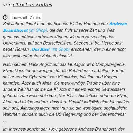
von
Christian Endres
Lesezeit: 7 min.
Seit Jahren findet man die Science-Fiction-Romane von
Andreas
(im Shop)
, die den Puls unserer Zeit und Welt
Brandhorst
genauso mühelos ertasten können wie den Herzschlag des
Universums, auf den Bestsellerlisten. Soeben ist bei Heyne sein
neuer Roman
„
“ (im Shop)
erschienen, der in einer nicht
Der Riss
allzu weit entfernten Zukunft einsetzt.
Nach seinem Hack-Angriff auf das Pentagon wird Computergenie
Flynn Darkster gezwungen, für die Behörden zu arbeiten. Fortan
soll er an der Cyberfront von Klimakrise, Inflation und Kriegen
kämpfen. Aber auch Alma, die merkwürdige Träume über eine
andere Welt hat, sowie die KI Jota mit einem echten Bewusstsein
gehören zum Ensemble von „Der Riss“. Schließlich erfahren Flynn,
Alma und einige andere, dass ihre Realität lediglich eine Simulation
sein soll. Allerdings jagen nicht nur sie die womöglich unglaubliche
Wahrheit, sondern auch die US-Regierung und der Geheimdienst
…
Im Interview spricht der 1956 geborene Andreas Brandhorst, der