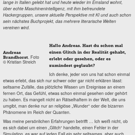
lange in Italien gelebt hat und heute wieder im Emsland wohnt,
über echte Maschinenintelligenz, mit ihm befreundete
Hackergruppen, unsere aktuelle Perspektive mit KI und auch schon
sein nächstes Buchprojekt, das mehrere literarische Welten
vereinen wird.
Hallo Andreas. Hast du schon mal
einen Glitch in der Realität gehabt,
Andreas
. Foto
Brandhorst
erlebt oder gesehen, oder es
© Kristian Streich
zumindest geglaubt?
Ich denke, jeder von uns hat schon einmal
etwas erlebt, das sich nur schwer oder gar nicht erklären lässt:
seltsame Zufälle, das plötzliche Wissen um Ereignisse an einem
fernen Ort, das Gefühl, etwas schon einmal gesehen oder gehört
zu haben. Es mangelt nicht an Rätselhaftem in der Welt, die uns
umgibt, man denke nur an religiöse „Wunder“ oder die bizarren
Phänomene im Reich der Quanten.
Was meine persönlichen Erfahrungen betrifft … Ich weiß nicht, ob
es sich dabei um einen „Glitch“ handelte, einen Fehler in der
Simulation, es war auf jeden Fall ein sehr seltsames, aber auch