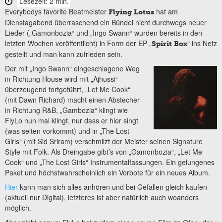
Lesezeit: 2 min.
Everybodys favorite Beatmeister
hat am
Flying Lotus
Dienstagabend überraschend ein Bündel nicht durchwegs neuer
Lieder („Gamonbozia“ und „Ingo Swann“ wurden bereits in den
letzten Wochen veröffentlicht) in Form der EP „
“ ins Netz
Spirit Box
gestellt und man kann zufrieden sein.
Der mit „Ingo Swann“ eingeschlagene Weg
in Richtung House wird mit „Ajhussi“
überzeugend fortgeführt, „Let Me Cook“
(mit Dawn Richard) macht einen Abstecher
in Richtung R&B, „Gambozia“ klingt wie
FlyLo nun mal klingt, nur dass er hier singt
(was selten vorkommt) und in „The Lost
Girls“ (mit Sid Sriram) verschmilzt der Meister seinen Signature
Style mit Folk. Als Dreingabe gibt’s von „Gamonbozia“, „Let Me
Cook“ und „The Lost Girls“ Instrumentalfassungen. Ein gelungenes
Paket und höchstwahrscheinlich ein Vorbote für ein neues Album.
Hier
kann man sich alles anhören und bei Gefallen gleich kaufen
(aktuell nur Digital), letzteres ist aber natürlich auch woanders
möglich.