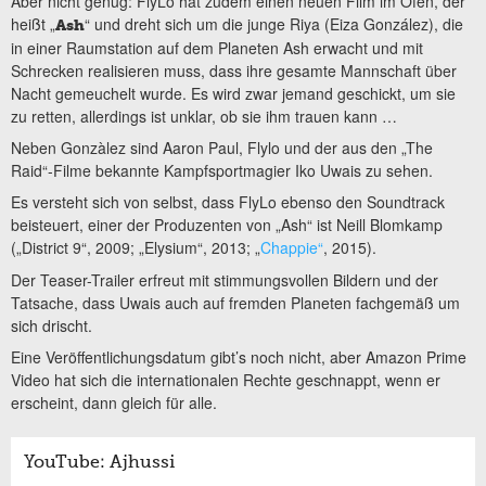
Aber nicht genug: FlyLo hat zudem einen neuen Film im Ofen, der
heißt „
“ und dreht sich um die junge Riya (Eiza González), die
Ash
in einer Raumstation auf dem Planeten Ash erwacht und mit
Schrecken realisieren muss, dass ihre gesamte Mannschaft über
Nacht gemeuchelt wurde. Es wird zwar jemand geschickt, um sie
zu retten, allerdings ist unklar, ob sie ihm trauen kann …
Neben Gonzàlez sind Aaron Paul, Flylo und der aus den „The
Raid“-Filme bekannte Kampfsportmagier Iko Uwais zu sehen.
Es versteht sich von selbst, dass FlyLo ebenso den Soundtrack
beisteuert, einer der Produzenten von „Ash“ ist Neill Blomkamp
(„District 9“, 2009; „Elysium“, 2013; „
Chappie“
, 2015).
Der Teaser-Trailer erfreut mit stimmungsvollen Bildern und der
Tatsache, dass Uwais auch auf fremden Planeten fachgemäß um
sich drischt.
Eine Veröffentlichungsdatum gibt’s noch nicht, aber Amazon Prime
Video hat sich die internationalen Rechte geschnappt, wenn er
erscheint, dann gleich für alle.
YouTube: Ajhussi