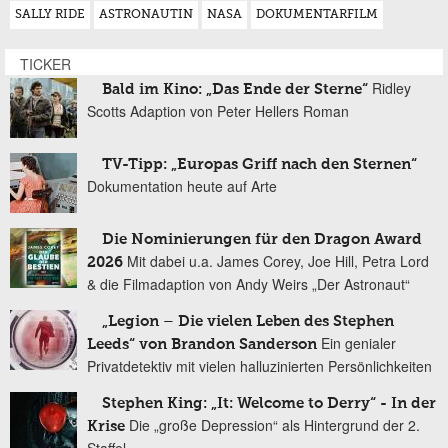
SALLY RIDE
ASTRONAUTIN
NASA
DOKUMENTARFILM
TICKER
Ridley
Bald im Kino: „Das Ende der Sterne“
Scotts Adaption von Peter Hellers Roman
TV-Tipp: „Europas Griff nach den Sternen“
Dokumentation heute auf Arte
Die Nominierungen für den Dragon Award
Mit dabei u.a. James Corey, Joe Hill, Petra Lord
2026
& die Filmadaption von Andy Weirs „Der Astronaut“
„Legion – Die vielen Leben des Stephen
Ein genialer
Leeds“ von Brandon Sanderson
Privatdetektiv mit vielen halluzinierten Persönlichkeiten
Stephen King: „It: Welcome to Derry“ - In der
Die „große Depression“ als Hintergrund der 2.
Krise
Staffel