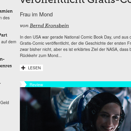
veröffentlicht Gratis-
Damien
Frau im Mond
n des
von
Bernd Kronsbein
Part
In den USA war gerade National Comic Book Day, und aus 
 auf dem
Gratis-Comic veröffentlicht, der die Geschichte der ersten 
zwar bisher nicht, aber es ist erklärtes Ziel der NASA, das
Rückkehr zum Mond...
n-
Genres
LESEN
-
Review
 Geld