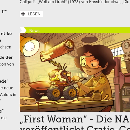
Caligari“. „Welt am Draht“ (1973) von Fassbinder etwa, „Die Z
 II“
LESEN
News
antike
e
achsen
de der
tion von
ade“
ne neue
Autors in
“
e“
 die
„First Woman“ - Die N