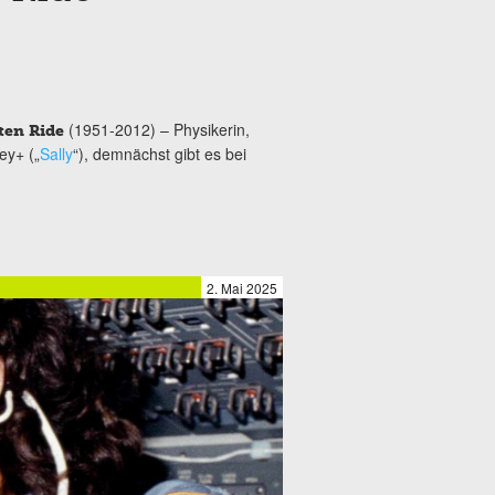
(1951-2012) – Physikerin,
ten Ride
ey+ („
Sally
“), demnächst gibt es bei
2. Mai 2025