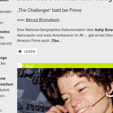
Leben
„The Challenger“ bald bei Prime
genialer
von
Bernd Kronsbein
ten
Eine National-Geographics-Dokumentation über
Sally Kris
lcome
Astronautin und erste Amerikanerin im All –, gibt es bei Disn
Die
Amazon Prime auch „
...
The
ergrund
LESEN
orge
Am
News
New
isschen
ftritt
Men-
-,