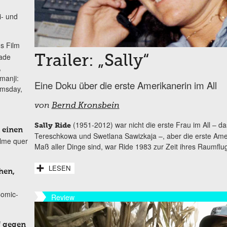
i- und
s Film
lade
Trailer: „Sally“
,
manji:
Eine Doku über die erste Amerikanerin im All
omsday,
von
Bernd Kronsbein
(1951-2012) war nicht die erste Frau im All – 
Sally Ride
 einen
Tereschkowa und Swetlana Sawizkaja –, aber die erste Ame
ilme quer
Maß aller Dinge sind, war Ride 1983 zur Zeit ihres Raumflugs
LESEN
hen,
Comic-
Review
f gegen