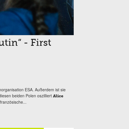
tin“ - First
morganisation ESA. Außerdem ist sie
iesen beiden Polen oszilliert
Alice
 französische...