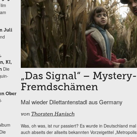
Film
r am
 Juli
und
,
, KI,
Die
n
„Das Signal“ – Myster
uin-
Fremdschämen
en Ober
i-
Mal wieder Dilettantenstadl aus Germany
von
Thorsten Hanisch
Album
Was, oh was, ist nur passiert? Es wurde in Deutschland mal r
„Die
auch abseits der allseits bekannten Vorzeigetitel „Metropoli