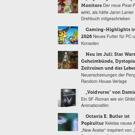
Der neue Pixar-
Monitore
wirkt, als hätte Jaron Lanie
Drehbuch mitgeschrieben
Gaming-Highlights im
Neues Futter für PC 
2026
Konsolen
Neu im Juli: Star Wars
Geheimbünde, Dystopien
Zeitreisen und das Lebe
Neuerscheinungen der Peng
Random-House-Verlage
„Voidverse“ von Dami
Ein SF-Roman wie ein Ghibl
Animationsfilm
Octavia E. Butler ist
Kelelas neues 
Popkultur
„New Avatar“ inspiriert von 