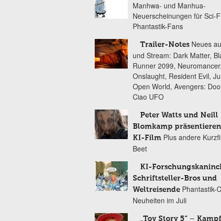
Manhwa- und Manhua-
Neuerscheinungen für Sci-F
Phantastik-Fans
Neues au
Trailer-Notes
und Stream: Dark Matter, B
Runner 2099, Neuromancer
Onslaught, Resident Evil, Ju
Open World, Avengers: Do
Ciao UFO
Peter Watts und Neill
Blomkamp präsentieren
Plus andere Kurzf
KI-Film
Beet
KI-Forschungskaninc
Schriftsteller-Bros und
Phantastik-
Weltreisende
Neuheiten im Juli
„Toy Story 5“ – Kamp