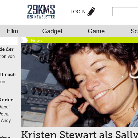
LOGIN
Film
Gadget
Game
Sc
News
de der
tion von
ff nach
ion
ür den
dabei
Petra
n Andy
Kristen Stewart als Sall