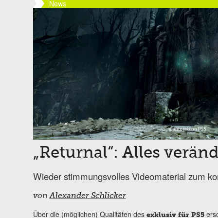
News
„Returnal“: Alles veränd
Wieder stimmungsvolles Videomaterial zum k
von
Alexander Schlicker
Über die (möglichen) Qualitäten des
ersc
exklusiv für PS5