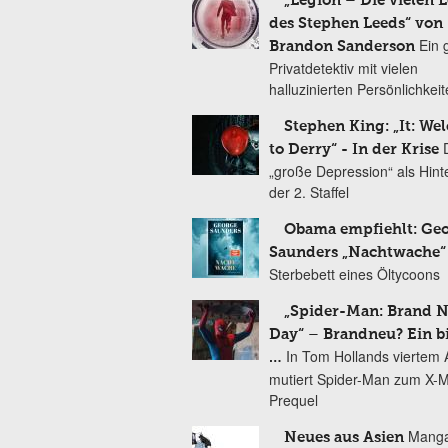
„Legion – Die vielen 
des Stephen Leeds“ von
Ein 
Brandon Sanderson
Privatdetektiv mit vielen
halluzinierten Persönlichkei
Stephen King: „It: We
to Derry“ - In der Krise
„große Depression“ als Hint
der 2. Staffel
Obama empfiehlt: Ge
Saunders „Nachtwache“
Sterbebett eines Öltycoons
„Spider-Man: Brand 
Day“ – Brandneu? Ein b
In Tom Hollands viertem Au
…
mutiert Spider-Man zum X-
Prequel
Manga
Neues aus Asien