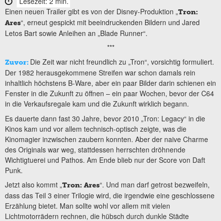
Lesezeit: 2 min.
Einen neuen Trailer gibt es von der Disney-Produktion „
Tron:
“, erneut gespickt mit beeindruckenden Bildern und Jared
Ares
Letos Bart sowie Anleihen an „Blade Runner“.
***
Die Zeit war nicht freundlich zu „Tron“, vorsichtig formuliert.
Zuvor:
Der 1982 herausgekommene Streifen war schon damals rein
inhaltlich höchstens B-Ware, aber ein paar Bilder darin schienen ein
Fenster in die Zukunft zu öffnen – ein paar Wochen, bevor der C64
in die Verkaufsregale kam und die Zukunft wirklich begann.
Es dauerte dann fast 30 Jahre, bevor 2010 „Tron: Legacy“ in die
Kinos kam und vor allem technisch-optisch zeigte, was die
Kinomagier inzwischen zaubern konnten. Aber der naive Charme
des Originals war weg, stattdessen herrschten dröhnende
Wichtigtuerei und Pathos. Am Ende blieb nur der Score von Daft
Punk.
Jetzt also kommt „
“. Und man darf getrost bezweifeln,
Tron: Ares
dass das Teil 3 einer Trilogie wird, die irgendwie eine geschlossene
Erzählung bietet. Man sollte wohl vor allem mit vielen
Lichtmotorrädern rechnen, die hübsch durch dunkle Städte