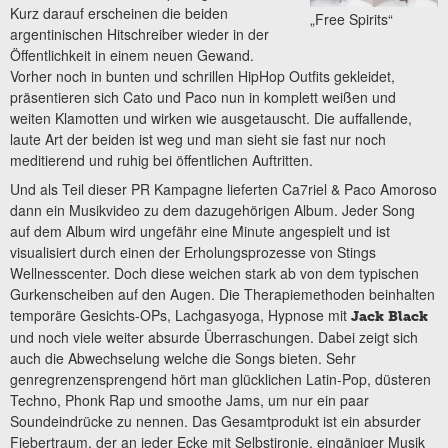
Kurz darauf erscheinen die beiden
„Free Spirits“
argentinischen Hitschreiber wieder in der
Öffentlichkeit in einem neuen Gewand.
Vorher noch in bunten und schrillen HipHop Outfits gekleidet,
präsentieren sich Cato und Paco nun in komplett weißen und
weiten Klamotten und wirken wie ausgetauscht. Die auffallende,
laute Art der beiden ist weg und man sieht sie fast nur noch
meditierend und ruhig bei öffentlichen Auftritten.
Und als Teil dieser PR Kampagne lieferten Ca7riel & Paco Amoroso
dann ein Musikvideo zu dem dazugehörigen Album. Jeder Song
auf dem Album wird ungefähr eine Minute angespielt und ist
visualisiert durch einen der Erholungsprozesse von Stings
Wellnesscenter. Doch diese weichen stark ab von dem typischen
Gurkenscheiben auf den Augen. Die Therapiemethoden beinhalten
temporäre Gesichts-OPs, Lachgasyoga, Hypnose mit
Jack Black
und noch viele weiter absurde Überraschungen. Dabei zeigt sich
auch die Abwechselung welche die Songs bieten. Sehr
genregrenzensprengend hört man glücklichen Latin-Pop, düsteren
Techno, Phonk Rap und smoothe Jams, um nur ein paar
Soundeindrücke zu nennen. Das Gesamtprodukt ist ein absurder
Fiebertraum, der an jeder Ecke mit Selbstironie, eingäniger Musik