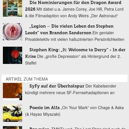
Die Nominierungen für den Dragon Award
Mit dabei u.a. James Corey, Joe Hill, Petra Lord
2026
& die Filmadaption von Andy Weirs „Der Astronaut“
„Legion – Die vielen Leben des Stephen
Ein genialer
Leeds“ von Brandon Sanderson
Privatdetektiv mit vielen halluzinierten Persönlichkeiten
Stephen King: „It: Welcome to Derry“ - In der
Die „große Depression“ als Hintergrund der 2.
Krise
Staffel
ARTIKEL ZUM THEMA
Der Kabelsender
SyFy auf der Überholspur
kündigt mehrere neue SF-Fernsehadaptionen an
„On Your Mark“ von Chage & Aska
Poesie im Alfa
(& Hayao Miyazaki)
„TMNT“ und „The Last Ship“ sind auch da