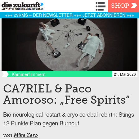
Navigation
SHOP
+++ 29KMS – DER NEWSLETTER +++ JETZT ABONNIEREN +++
Kammerflimmern
21. Mai 2026
CA7RIEL & Paco
Amoroso: „Free Spirits“
Bio neurological restart & cryo cerebal rebirth: Stings
12 Punkte Plan gegen Burnout
von
Mike Zero