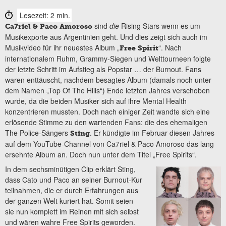
Lesezeit: 2 min.
sind
die
Rising Stars wenn es um
Ca7riel & Paco Amoroso
Musikexporte aus Argentinien geht. Und dies zeigt sich auch im
Musikvideo für ihr neuestes Album „
“. Nach
Free Spirit
internationalem Ruhm, Grammy-Siegen und Welttourneen folgte
der letzte Schritt im Aufstieg als Popstar … der Burnout. Fans
waren enttäuscht, nachdem besagtes Album (damals noch unter
dem Namen „Top Of The Hills“) Ende letzten Jahres verschoben
wurde, da die beiden Musiker sich auf ihre Mental Health
konzentrieren mussten. Doch nach einiger Zeit wandte sich eine
erlösende Stimme zu den wartenden Fans: die des ehemaligen
The Police-Sängers
. Er kündigte im Februar diesen Jahres
Sting
auf dem YouTube-Channel von Ca7riel & Paco Amoroso das lang
ersehnte Album an. Doch nun unter dem Titel „Free Spirits“.
In dem sechsminütigen Clip erklärt Sting,
dass Cato und Paco an seiner Burnout-Kur
teilnahmen, die er durch Erfahrungen aus
der ganzen Welt kuriert hat. Somit seien
sie nun komplett im Reinen mit sich selbst
und wären wahre Free Spirits geworden.