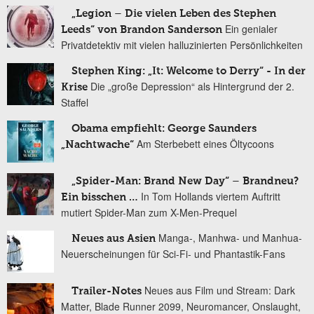
„Legion – Die vielen Leben des Stephen
Ein genialer
Leeds“ von Brandon Sanderson
Privatdetektiv mit vielen halluzinierten Persönlichkeiten
Stephen King: „It: Welcome to Derry“ - In der
Die „große Depression“ als Hintergrund der 2.
Krise
Staffel
Obama empfiehlt: George Saunders
Am Sterbebett eines Öltycoons
„Nachtwache“
„Spider-Man: Brand New Day“ – Brandneu?
In Tom Hollands viertem Auftritt
Ein bisschen …
mutiert Spider-Man zum X-Men-Prequel
Manga-, Manhwa- und Manhua-
Neues aus Asien
Neuerscheinungen für Sci-Fi- und Phantastik-Fans
Neues aus Film und Stream: Dark
Trailer-Notes
Matter, Blade Runner 2099, Neuromancer, Onslaught,