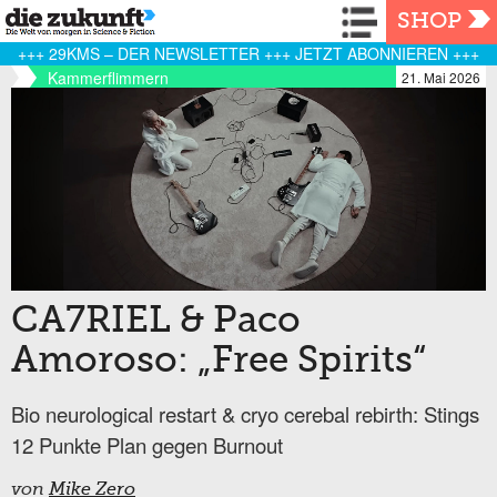
Navigation
SHOP
+++ 29KMS – DER NEWSLETTER +++ JETZT ABONNIEREN +++
Kammerflimmern
21. Mai 2026
CA7RIEL & Paco
Amoroso: „Free Spirits“
Bio neurological restart & cryo cerebal rebirth: Stings
12 Punkte Plan gegen Burnout
von
Mike Zero