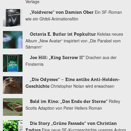
Verlage
Ein SF-Roman
„Voidverse“ von Damien Ober
wie ein Ghibli-Animationsfilm
Kelelas neues
Octavia E. Butler ist Popkultur
Album „New Avatar“ inspiriert von „Die Parabel vom
Sämann“
Drachen aus der
Joe Hill: „King Sorrow II“
Finsternis
„Die Odyssee“ – Eine antike Anti-Helden-
Christopher Nolan wird erwachsen
Geschichte
Ridley
Bald im Kino: „Das Ende der Sterne“
Scotts Adaption von Peter Hellers Roman
Die Story „Grüne Fassade“ von Christian
Eine neue SF-Kurzgeschichte unseres Autors
Endres