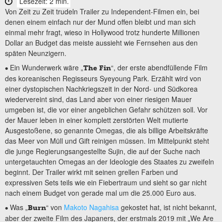
Lesezeit: 2 min.
Von Zeit zu Zeit trudeln Trailer zu Independent-Filmen ein, bei
denen einem einfach nur der Mund offen bleibt und man sich
einmal mehr fragt, wieso in Hollywood trotz hunderte Millionen
Dollar an Budget das meiste aussieht wie Fernsehen aus den
späten Neunzigern.
Ein Wunderwerk wäre „
“, der erste abendfüllende Film
•
The Fin
des koreanischen Regisseurs Syeyoung Park. Erzählt wird von
einer dystopischen Nachkriegszeit in der Nord- und Südkorea
wiedervereint sind, das Land aber von einer riesigen Mauer
umgeben ist, die vor einer angeblichen Gefahr schützen soll. Vor
der Mauer leben in einer komplett zerstörten Welt mutierte
Ausgestoßene, so genannte Omegas, die als billige Arbeitskräfte
das Meer von Müll und Gift reinigen müssen. Im Mittelpunkt steht
die junge Regierungsangestellte Sujin, die auf der Suche nach
untergetauchten Omegas an der Ideologie des Staates zu zweifeln
beginnt. Der Trailer wirkt mit seinen grellen Farben und
expressiven Sets teils wie ein Fiebertraum und sieht so gar nicht
nach einem Budget von gerade mal um die 25.000 Euro aus.
Was „
“ von
Makoto Nagahisa
gekostet hat, ist nicht bekannt,
•
Burn
aber der zweite Film des Japaners, der erstmals 2019 mit „We Are