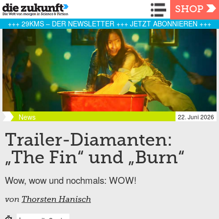
Navigation
SHOP
+++ 29KMS – DER NEWSLETTER +++ JETZT ABONNIEREN +++
News
22. Juni 2026
Trailer-Diamanten:
„The Fin“ und „Burn“
Wow, wow und nochmals: WOW!
von
Thorsten Hanisch