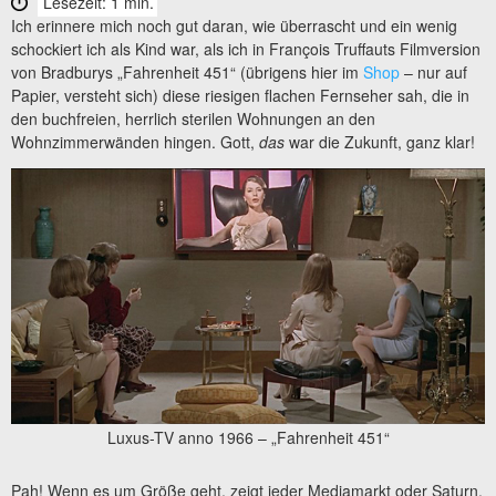
Lesezeit: 1 min.
Ich erinnere mich noch gut daran, wie überrascht und ein wenig
schockiert ich als Kind war, als ich in François Truffauts Filmversion
von Bradburys „Fahrenheit 451“ (übrigens hier im
Shop
– nur auf
Papier, versteht sich) diese riesigen flachen Fernseher sah, die in
den buchfreien, herrlich sterilen Wohnungen an den
Wohnzimmerwänden hingen. Gott,
das
war die Zukunft, ganz klar!
Luxus-TV anno 1966 – „Fahrenheit 451“
Pah! Wenn es um Größe geht, zeigt jeder Mediamarkt oder Saturn,