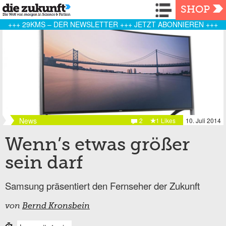
Navigation
SHOP
+++ 29KMS – DER NEWSLETTER +++ JETZT ABONNIEREN +++
News
2
1 Likes
10. Juli 2014
Wenn’s etwas größer
sein darf
Samsung präsentiert den Fernseher der Zukunft
von
Bernd Kronsbein