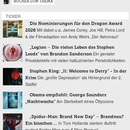
BÜCHER ZUM THEMA
TICKER
Die Nominierungen für den Dragon Award
Mit dabei u.a. James Corey, Joe Hill, Petra Lord
2026
& die Filmadaption von Andy Weirs „Der Astronaut“
„Legion – Die vielen Leben des Stephen
Ein genialer
Leeds“ von Brandon Sanderson
Privatdetektiv mit vielen halluzinierten Persönlichkeiten
Stephen King: „It: Welcome to Derry“ - In der
Die „große Depression“ als Hintergrund der 2.
Krise
Staffel
Obama empfiehlt: George Saunders
Am Sterbebett eines Öltycoons
„Nachtwache“
„Spider-Man: Brand New Day“ – Brandneu?
In Tom Hollands viertem Auftritt
Ein bisschen …
mutiert Spider-Man zum X-Men-Prequel