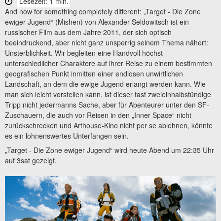
Lesezeit: 1 min.
And now for something completely different: „Target - Die Zone
ewiger Jugend“ (Mishen) von Alexander Seldowitsch ist ein
russischer Film aus dem Jahre 2011, der sich optisch
beeindruckend, aber nicht ganz unsperrig seinem Thema nähert:
Unsterblichkeit. Wir begleiten eine Handvoll höchst
unterschiedlicher Charaktere auf ihrer Reise zu einem bestimmten
geografischen Punkt inmitten einer endlosen unwirtlichen
Landschaft, an dem die ewige Jugend erlangt werden kann. Wie
man sich leicht vorstellen kann, ist dieser fast zweieinhalbstündige
Tripp nicht jedermanns Sache, aber für Abenteurer unter den SF-
Zuschauern, die auch vor Reisen in den „Inner Space“ nicht
zurückschrecken und Arthouse-Kino nicht per se ablehnen, könnte
es ein lohnenswertes Unterfangen sein.
„Target - Die Zone ewiger Jugend“ wird heute Abend um 22:35 Uhr
auf 3sat gezeigt.