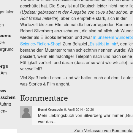
geschüttet hat. Die Story ist auf Deutsch leider nicht mehr li
genialer
(
Update: gebraucht in der Ausgabe von 1989 aber schon, wi
Rolf Brixius mitteilte
), aber ich empfehle stark, sich in der
Wartezeit bis zum Film einmal die hervorragenden Romane
ten
Robert Silverberg anzuschauen, die sind nämlich, oh Wunde
lcome
wieder als E-Books lieferbar, und zwar
in unserem wunderb
Die
Science-Fiction-Shop
! Zum Beispiel „
Es stirbt in mir
“, den ic
ergrund
beinahe den Mutantenroman schlechthin nennen würde: W
passiert, wenn ein mächtiger Telepath nach und nach seine
Fähigkeit verliert, und daran (dass er so wird wie wir alle), s
orge
verzweifelt?
Am
Viel Spaß beim Lesen – und wir halten euch auf dem Laufe
was Stories & Film angeht.
New
Kommentare
isschen
ftritt
Bernd Kronsbein
9. April 2014 - 20:26
Men-
Mein Lieblingsbuch von Silverberg war immer „Brude
war das...
Zum Verfassen von Kommentar