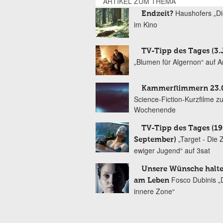
ARTIKEL ZUM THEMA
Haushofers „D
Endzeit?
im Kino
TV-Tipp des Tages (3.J
„Blumen für Algernon“ auf A
Kammerflimmern 23.
Science-Fiction-Kurzfilme z
Wochenende
TV-Tipp des Tages (19
„Target - Die
September)
ewiger Jugend“ auf 3sat
Unsere Wünsche halt
Fosco Dubinis „
am Leben
innere Zone“