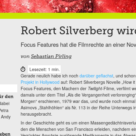
Robert Silverberg wir
Focus Features hat die Filmrechte an einer No
von
Sebastian Pirling
Lesezeit: 1 min.
Gerade neulich habe ich noch
darüber geflachst
, und schon
Projekt in Hollywood
auf: Robert Silverbergs Novelle „How i
Focus Features, den Machern der
Twilight
-Filme, verfilmt w
damals unter dem Titel „Als die Vergangenheit verlorengin
ür den
Morgen“ erschienen, 1979 war das, und wurde noch einma
dabei
Asimovs „Stahlhöhlen“ als Nr. 113 in der Reihe Unterwegs i
Petra
herausgebracht.
n Andy
In der Geschichte geht es um einen Massengedächtnisverlu
den die Menschen von San Francisco erleiden, nachdem ei
Leben
Verrückter Amnäsie auslösende Medikamente in das Abwas