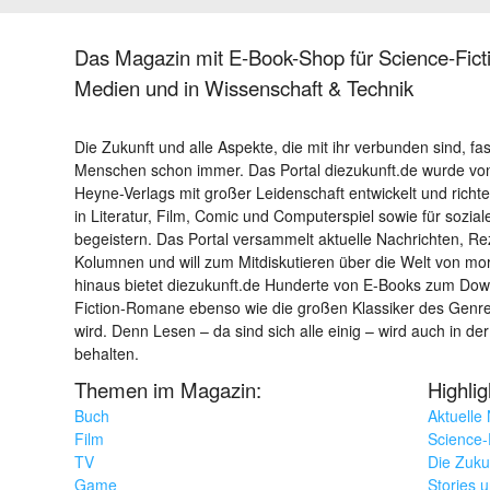
Das Magazin mit E-Book-Shop für Science-Ficti
Medien und in Wissenschaft & Technik
Die Zukunft und alle Aspekte, die mit ihr verbunden sind, fa
Menschen schon immer. Das Portal diezukunft.de wurde von
Heyne-Verlags mit großer Leidenschaft entwickelt und richtet 
in Literatur, Film, Comic und Computerspiel sowie für sozia
begeistern. Das Portal versammelt aktuelle Nachrichten, R
Kolumnen und will zum Mitdiskutieren über die Welt von m
hinaus bietet diezukunft.de Hunderte von E-Books zum Down
Fiction-Romane ebenso wie die großen Klassiker des Genres 
wird. Denn Lesen – da sind sich alle einig – wird auch in der
behalten.
Themen im Magazin:
Highli
Buch
Aktuelle
Film
Science-F
TV
Die Zuku
Game
Stories 