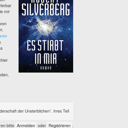
eferbar
e mir
 von
r,
aren
h
as
chier
nden,
rschaft der Unsterblichen“. Irres Teil
en bitte
Anmelden
oder
Registrieren
.