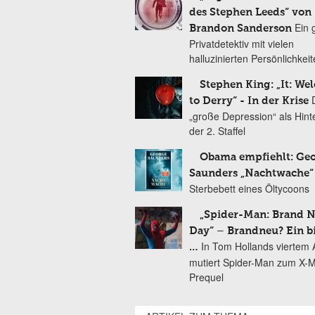
des Stephen Leeds“ von
Ein 
Brandon Sanderson
Privatdetektiv mit vielen
halluzinierten Persönlichkei
Stephen King: „It: We
to Derry“ - In der Krise
„große Depression“ als Hint
der 2. Staffel
Obama empfiehlt: Ge
Saunders „Nachtwache“
Sterbebett eines Öltycoons
„Spider-Man: Brand 
Day“ – Brandneu? Ein b
In Tom Hollands viertem Au
…
mutiert Spider-Man zum X-
Prequel