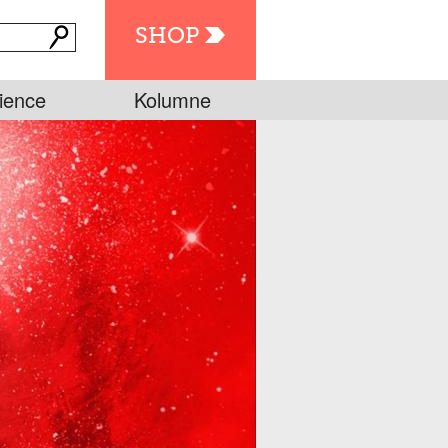
SHOP
ience
Kolumne