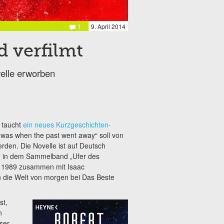
1
9. April 2014
d verfilmt
velle erworben
 taucht
ein neues Kurzgeschichten-
t was when the past went away“ soll von
erden. Die Novelle ist auf Deutsch
g“ in dem Sammelband „Ufer des
l 1989 zusammen mit Isaac
n die Welt von morgen bei Das Beste
st,
n
ser