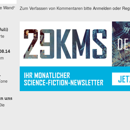
ie Wand“
Zum Verfassen von Kommentaren bitte
Anmelden oder Regis
uli)
rte
08.14
um
.
 Zone
en uns
Die