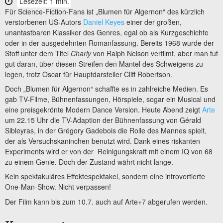
Lesezeit: 1 min.
Für Science-Fiction-Fans ist „Blumen für Algernon“ des kürzlich
verstorbenen US-Autors
Daniel Keyes
einer der großen,
unantastbaren Klassiker des Genres, egal ob als Kurzgeschichte
oder in der ausgedehnten Romanfassung. Bereits 1968 wurde der
Stoff unter dem Titel
Charly
von Ralph Nelson verfilmt, aber man tut
gut daran, über diesen Streifen den Mantel des Schweigens zu
legen, trotz Oscar für Hauptdarsteller Cliff Robertson.
Doch „Blumen für Algernon“ schaffte es in zahlreiche Medien. Es
gab TV-Filme, Bühnenfassungen, Hörspiele, sogar ein Musical und
eine preisgekrönte Modern Dance Version. Heute Abend zeigt
Arte
um 22.15 Uhr die TV-Adaption der Bühnenfassung von Gérald
Sibleyras, in der Grégory Gadebois die Rolle des Mannes spielt,
der als Versuchskaninchen benutzt wird. Dank eines riskanten
Experiments wird er von der Reinigungskraft mit einem IQ von 68
zu einem Genie. Doch der Zustand währt nicht lange.
Kein spektakuläres Effektespektakel, sondern eine introvertierte
One-Man-Show. Nicht verpassen!
Der Film kann bis zum 10.7. auch auf Arte+7 abgerufen werden.