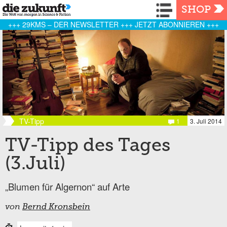
Navigation
SHOP
+++ 29KMS – DER NEWSLETTER +++ JETZT ABONNIEREN +++
TV-Tipp
1
3. Juli 2014
TV-Tipp des Tages
(3.Juli)
„Blumen für Algernon“ auf Arte
von
Bernd Kronsbein