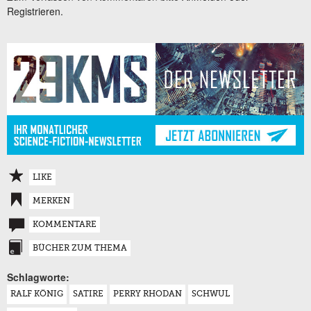
Registrieren.
LIKE
MERKEN
KOMMENTARE
BÜCHER ZUM THEMA
Schlagworte:
RALF KÖNIG
SATIRE
PERRY RHODAN
SCHWUL