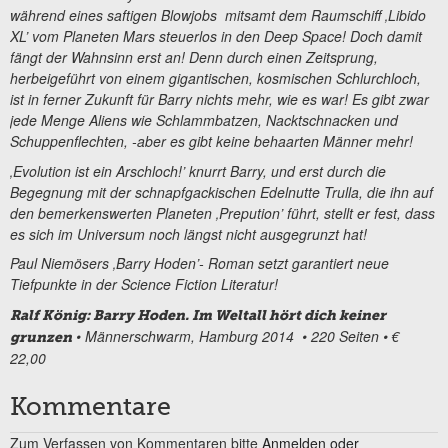
während eines saftigen Blowjobs mitsamt dem Raumschiff ‚Libido
XL’ vom Planeten Mars steuerlos in den Deep Space! Doch damit
fängt der Wahnsinn erst an! Denn durch einen Zeitsprung,
herbeigeführt von einem gigantischen, kosmischen Schlurchloch,
ist in ferner Zukunft für Barry nichts mehr, wie es war! Es gibt zwar
jede Menge Aliens wie Schlammbatzen, Nacktschnacken und
Schuppenflechten, -aber es gibt keine behaarten Männer mehr!
‚Evolution ist ein Arschloch!’ knurrt Barry, und erst durch die
Begegnung mit der schnapfgackischen Edelnutte Trulla, die ihn auf
den bemerkenswerten Planeten ‚Prepution’ führt, stellt er fest, dass
es sich im Universum noch längst nicht ausgegrunzt hat!
Paul Niemösers ‚Barry Hoden’- Roman setzt garantiert neue
Tiefpunkte in der Science Fiction Literatur!
Ralf König: Barry Hoden. Im Weltall hört dich keiner
• Männerschwarm, Hamburg 2014 • 220 Seiten • €
grunzen
22,00
Kommentare
Zum Verfassen von Kommentaren bitte
Anmelden oder