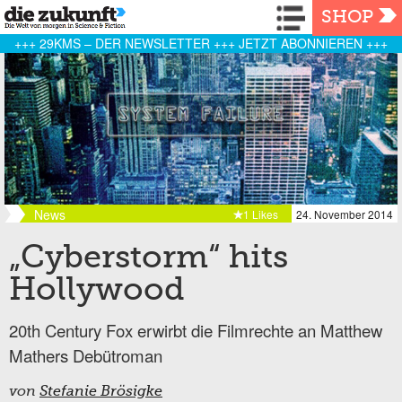
Navigation
SHOP
+++ 29KMS – DER NEWSLETTER +++ JETZT ABONNIEREN +++
News
1 Likes
24. November 2014
„Cyberstorm“ hits
Hollywood
20th Century Fox erwirbt die Filmrechte an Matthew
Mathers Debütroman
von
Stefanie Brösigke