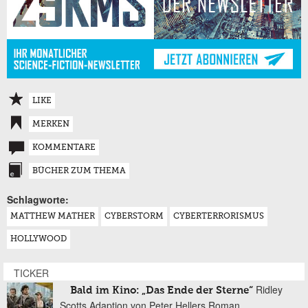
LIKE
MERKEN
KOMMENTARE
BÜCHER ZUM THEMA
Schlagworte:
MATTHEW MATHER
CYBERSTORM
CYBERTERRORISMUS
HOLLYWOOD
TICKER
Ridley
Bald im Kino: „Das Ende der Sterne“
Scotts Adaption von Peter Hellers Roman