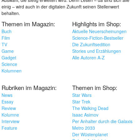
Auswahl, die stetig erweitert wird. Denn Lesen – da sind sich alle
einig – wird auch in der digitalen Zukunft seinen Stellenwert
behalten.
Themen im Magazin:
Highlights im Shop:
Buch
Aktuelle Neuerscheinungen
Film
Science-Fiction-Bestseller
TV
Die Zukunftsedition
Game
Stories und Erzählungen
Gadget
Alle Autoren A-Z
Science
Kolumnen
Rubriken im Magazin:
Themen im Shop:
News
Star Wars
Essay
Star Trek
Review
The Walking Dead
Kolumne
Isaac Asimov
Interview
Per Anhalter durch die Galaxis
Feature
Metro 2033
Der Wüstenplanet