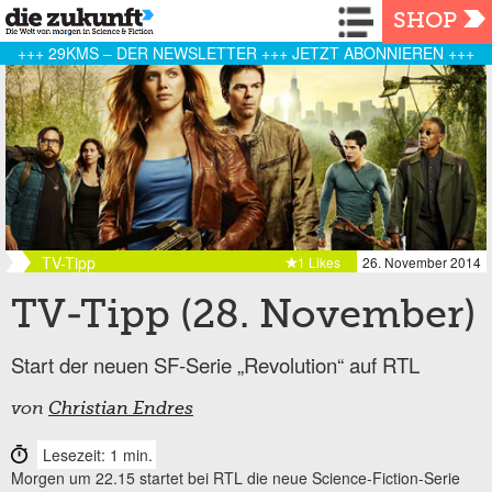
Navigation
SHOP
+++ 29KMS – DER NEWSLETTER +++ JETZT ABONNIEREN +++
TV-Tipp
1 Likes
26. November 2014
TV-Tipp (28. November)
Start der neuen SF-Serie „Revolution“ auf RTL
von
Christian Endres
Lesezeit: 1 min.
Morgen um 22.15 startet bei RTL die neue Science-Fiction-Serie