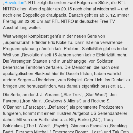
„
Revolution
“. RTL zeigt die ersten zwei Folgen am Stück, die RTL
NITRO einen Abend später ab 20.15 noch einmal wiederholt – und
noch eine Doppelfolge draufpackt. Danach geht es ab 5. 12. immer
Freitag um 22.00 Uhr auf RTL NITRO in deutscher Free-TV-
Ausstrahlung weiter.
Weit weniger kompliziert geht’s in der neuen Serie von
„Supernatural“-Erfinder Eric Kipke zu. Darin ist eine verwirrende
Programmplanung nämlich kein Problem. Schließlich gibt es in der
Welt von „Revolution“ seit 15 Jahren schon keine Elektrizität mehr.
Die Vereinigten Staaten sind in unabhängige, von Soldaten
beherrsche Territorien zerfallen. Die Menschen, die nach dem
apokalyptischen Blackout hier ihr Dasein fristen, haben wahrlich
andere Sorgen – Überleben, zum Beispiel. Oder Licht ins Dunkel zu
bringen und herauszufinden, was damals eigentlich passiert ist…
Die Serie, an der J. J. Abrams („Star Trek“, „Star Wars“), Jon
Favreau („Iron Man“, „Cowboys & Aliens“) und Rockne S.
O’Bannon („Farscape“, „Defiance“) als prominente Produzenten
fungieren, kommt mit einem illustren Aufgebot US-Seriendarsteller
daher: Mit von der Partie sind u. a. Billy Burke („24“), Tracy
Spiridakos („The L Word“, „Psych“), Giancarlo Esposito („Breaking
Bad“), Elizabeth Mitchell („Emergency Room“, „Lost“) und Zak Orth