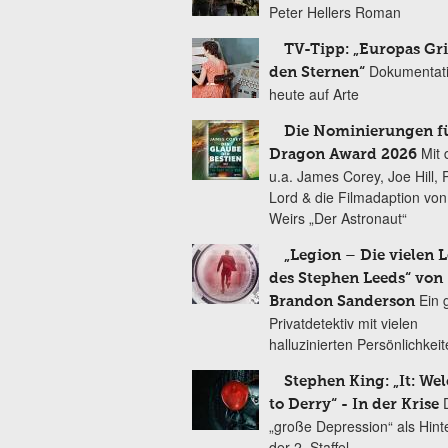
Peter Hellers Roman
TV-Tipp: „Europas Gri
Dokumentat
den Sternen“
heute auf Arte
Die Nominierungen f
Mit 
Dragon Award 2026
u.a. James Corey, Joe Hill, 
Lord & die Filmadaption vo
Weirs „Der Astronaut“
„Legion – Die vielen 
des Stephen Leeds“ von
Ein 
Brandon Sanderson
Privatdetektiv mit vielen
halluzinierten Persönlichkei
Stephen King: „It: We
to Derry“ - In der Krise
„große Depression“ als Hint
der 2. Staffel