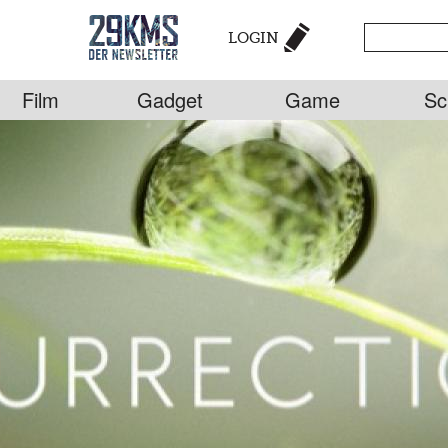
LOGIN
Film
Gadget
Game
Sc