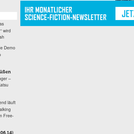
as
“ wird
ash
ie Demo
p
rüßen
nger –
Katsu
nd läuft
alking
n Free-
06.14)