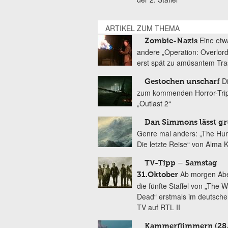
ARTIKEL ZUM THEMA
Eine etw
Zombie-Nazis
andere „Operation: Overlord
erst spät zu amüsantem Tr
D
Gestochen unscharf
zum kommenden Horror-Tri
„Outlast 2“
Dan Simmons lässt g
Genre mal anders: „The Hu
Die letzte Reise“ von Alma 
TV-Tipp – Samstag
Ab morgen Abe
31.Oktober
die fünfte Staffel von „The W
Dead“ erstmals im deutsche
TV auf RTL II
Kammerflimmern (28.