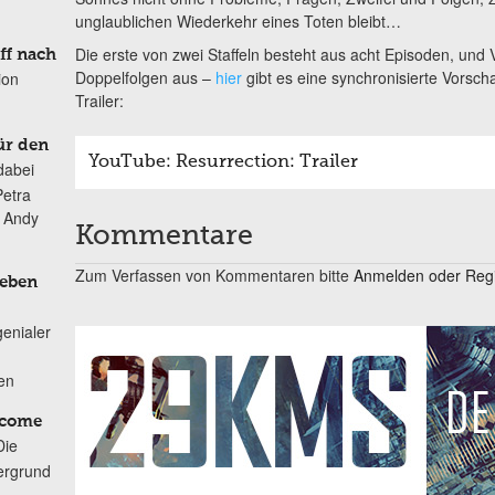
unglaublichen Wiederkehr eines Toten bleibt…
Die erste von zwei Staffeln besteht aus acht Episoden, und 
ff nach
Doppelfolgen aus –
hier
gibt es eine synchronisierte Vorsc
ion
Trailer:
ür den
YouTube: Resurrection: Trailer
dabei
Petra
n Andy
Kommentare
Zum Verfassen von Kommentaren bitte
Anmelden oder Regis
Leben
genialer
ten
lcome
Die
ergrund