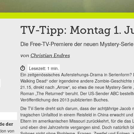
TV-Tipp: Montag 1. J
Die Free-TV-Premiere der neuen Mystery-Serie 
von
Christian Endres
Lesezeit: 1 min.
Ein zeitgenössisches Auferstehungs-Drama in Serienform? 
Walking Dead“ oder irgendeine andere Zombie-Geschichte 
21.15, direkt nach „Arrow“, so etwa die neue Mystery-Serie 
Roman „The Returned“ beruht. Der US-Sender ABC bestellte d
Veröffentlichung des 2013 publizierten Buches.
Die TV-Serie dreht sich darum, dass der achtjährige Jacob 
tragischen Unfalltod in einem Reisfeld in China erwacht und
Eltern im amerikanischen Missouri zurückkehrt, für die das 
de der
und eben drei Jahrzehnte vergangen sind. Doch natürlich bl
tion von
Sohnes nicht ohne Probleme, Fragen, Zweifel und Folgen, zu