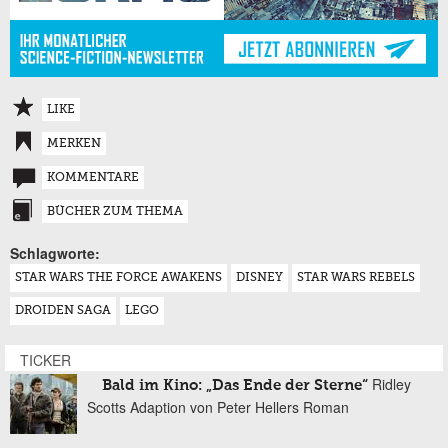
LIKE
MERKEN
KOMMENTARE
BÜCHER ZUM THEMA
Schlagworte:
STAR WARS THE FORCE AWAKENS
DISNEY
STAR WARS REBELS
DROIDEN SAGA
LEGO
TICKER
Ridley
Bald im Kino: „Das Ende der Sterne“
Scotts Adaption von Peter Hellers Roman