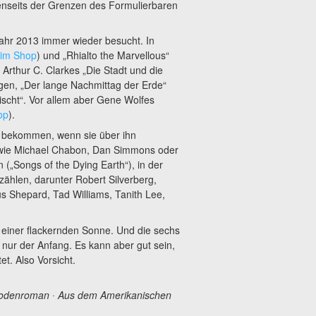
jenseits der Grenzen des Formulierbaren
Jahr 2013 immer wieder besucht. In
im Shop
) und „Rhialto the Marvellous“
 Arthur C. Clarkes „Die Stadt und die
ngen, „Der lange Nachmittag der Erde“
ischt“. Vor allem aber Gene Wolfes
op
).
 bekommen, wenn sie über ihn
n wie Michael Chabon, Dan Simmons oder
(„Songs of the Dying Earth“), in der
zählen, darunter Robert Silverberg,
us Shepard, Tad Williams, Tanith Lee,
z einer flackernden Sonne. Und die sechs
 nur der Anfang. Es kann aber gut sein,
t. Also Vorsicht.
sodenroman ∙ Aus dem Amerikanischen