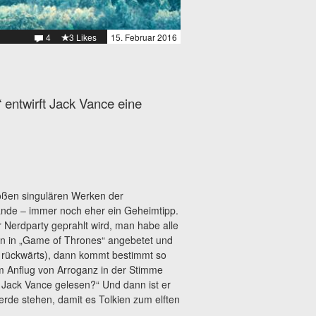
4
3 Likes
15. Februar 2016
 entwirft Jack Vance eine
oßen singulären Werken der
ulande – immer noch eher ein Geheimtipp.
 Nerdparty geprahlt wird, man habe alle
en in „Game of Thrones“ angebetet und
 rückwärts), dann kommt bestimmt so
m Anflug von Arroganz in der Stimme
h Jack Vance gelesen?“ Und dann ist er
rde stehen, damit es Tolkien zum elften