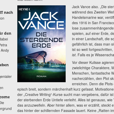
Jack Vance also. „Die ste
während des Zweiten Welt
ff nach
Handelsmarine war, veröffe
ion
des 1916 in San Francis
lose zusammenhängende G
spielen, auf einer Erde, 
ür den
in einer Landschaft, die 
dabei
gefährlich ist, dass man s
Petra
ist so weit fortgeschritte
n Andy
ist
. Falls es je Wissensch
Vor dieser Kulisse agiere
Leben
zwielichtige Charaktere, 
Menschen, fantastische 
genialer
nacherzählen, den Plot sk
erreichen. Denn die Plots
ten
episch breit, sondern märchenhaft kurz gefasst. Motivatio
der „Creative Writing“-Kurse sucht man vergebens, dafür ist
lcome
der sterbenden Erde Untiefe verleiht. Alles ist genauso, wie
Die
das anzuzweifeln. Aber hinter allem, was er erzählt, steck
ergrund
das hinter der schillernden Fassade lauert. Keine „Ratten i