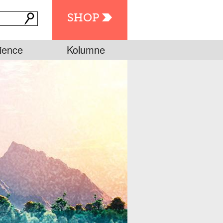
SHOP
ience
Kolumne