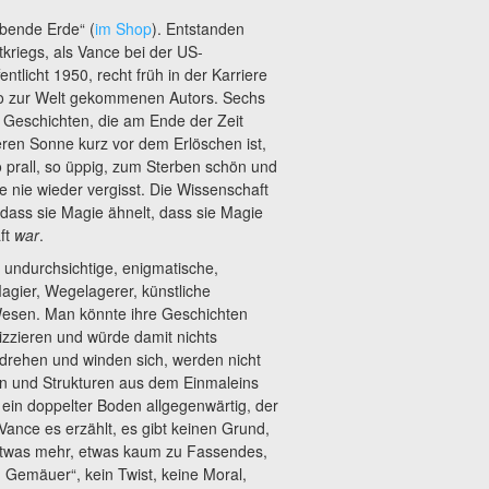
rbende Erde“ (
im Shop
). Entstanden
kriegs, als Vance bei der US-
ntlicht 1950, recht früh in der Karriere
co zur Welt gekommenen Autors. Sechs
eschichten, die am Ende der Zeit
deren Sonne kurz vor dem Erlöschen ist,
so prall, so üppig, zum Sterben schön und
ie nie wieder vergisst. Die Wissenschaft
n, dass sie Magie ähnelt, dass sie Magie
aft
war
.
n undurchsichtige, enigmatische,
Magier, Wegelagerer, künstliche
Wesen. Man könnte ihre Geschichten
izzieren und würde damit nichts
 drehen und winden sich, werden nicht
nen und Strukturen aus dem Einmaleins
 ein doppelter Boden allgegenwärtig, der
 Vance es erzählt, es gibt keinen Grund,
t etwas mehr, etwas kaum zu Fassendes,
m Gemäuer“, kein Twist, keine Moral,