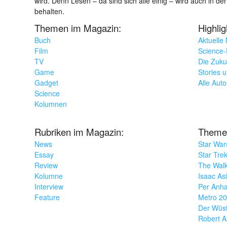
wird. Denn Lesen – da sind sich alle einig – wird auch in der
behalten.
Themen im Magazin:
Highli
Buch
Aktuelle
Film
Science-F
TV
Die Zuku
Game
Stories 
Gadget
Alle Aut
Science
Kolumnen
Rubriken im Magazin:
Theme
News
Star War
Essay
Star Tre
Review
The Wal
Kolumne
Isaac As
Interview
Per Anha
Feature
Metro 2
Der Wüs
Robert A