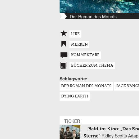
Der Roman des Monats
LIKE
MERKEN
KOMMENTARE
BÜCHER ZUM THEMA
Schlagworte:
DER ROMAN DES MONATS
JACK VANC
DYING EARTH
TICKER
Bald im Kino: „Das En
Ridley Scotts Adap
Sterne“