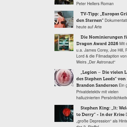
Peter Hellers Roman
TV-Tipp: „Europas Gri
Dokumentat
den Sternen“
heute auf Arte
Die Nominierungen f
Mit 
Dragon Award 2026
u.a. James Corey, Joe Hill, 
Lord & die Filmadaption vo
Weirs „Der Astronaut“
„Legion – Die vielen 
des Stephen Leeds“ von
Ein 
Brandon Sanderson
Privatdetektiv mit vielen
halluzinierten Persönlichkei
Stephen King: „It: We
to Derry“ - In der Krise
„große Depression“ als Hint
der 2. Staffel