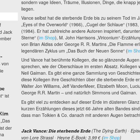
sondern vage Ideen, Träume, Illusionen, Dinge, die knapp 
liegen.
Vance selbst hat die sterbende Erde bis zu seinem Tod im 
„Eyes of the Overworld“ (1966), „Cugel der Schlaue“ (1983,
f
(1984). Er hat zahlreiche andere Autoren inspiriert, darunter
d Jack
Sterne“ (
im Shop
), M. John Harrisons „Viriconium“-Erzählu
zember
von Brian Aldiss oder George R. R. Martins „Die Flamme erl
legendären Zyklus um „Das Buch der Neuen Sonne“ (
im Sh
-
Und Vance hat berühmte Kollegen, die so glänzende Augen
s von
sprechen, wie der Oberschlaue im ersten Absatz. Kollege
ie
Neil Gaiman. Es gibt eine ganze Sammlung von Geschichten 
diese Kollegen ihre Geschichten über die sterbende Erde er
Walter Jon Williams, Jeff VanderMeer, Elizabeth Moon, Luci
be
George R.R. Martin – und natürlich Simmons und Gaiman.
“ ist
Es gibt viel zu entdecken auf dieser Erde im düsteren Glan
kurzen Erzählungen dieses jetzt 66 Jahre alten Bandes sind
 Kim
dass man Tolkien & Co. danach mit anderen Augen betrachte
„Das
ist der
(The Dying Earth) ∙ Epi
Jack Vance: Die sterbende Erde
ma
von Lore Strassl ∙ Heyne E-Book: 3,99 € (
im Shop
)