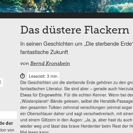
Das düstere Flackern
In seinen Geschichten um „Die sterbende Erde“
fantastische Zukunft
von
Bernd Kronsbein
Lesezeit: 3 min.
Die Geschichten um die sterbende Erde gehören zu den gr
E
fantastischen Literatur. Sie sind aber – gerade auch hierz
Etwas für Eingeweihte. Für die echten Kenner. Wenn bei der
„Wüstenplanet“-Bände gelesen, selbst die Heraldik-Passag
den gesamten Tolkien zehnmal verschlungen (einmal sogar
ein Oberschlauer daher und sagt verschwörerisch, mit eine
und einem Glitzern in den Augen: „Ja, ja, aber hast du auc
de der
wieder weg und lässt das brave Herdentier beim Rest der He
tion von
Mal lesen kann.