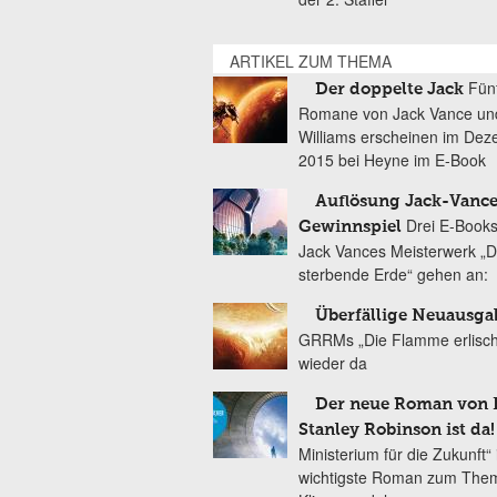
ARTIKEL ZUM THEMA
Fün
Der doppelte Jack
Romane von Jack Vance un
Williams erscheinen im De
2015 bei Heyne im E-Book
Auflösung Jack-Vance
Drei E-Book
Gewinnspiel
Jack Vances Meisterwerk „D
sterbende Erde“ gehen an:
Überfällige Neuausga
GRRMs „Die Flamme erlischt
wieder da
Der neue Roman von
Stanley Robinson ist da!
Ministerium für die Zukunft“ 
wichtigste Roman zum The