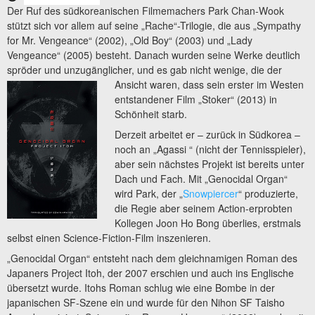
Der Ruf des südkoreanischen Filmemachers Park Chan-Wook
stützt sich vor allem auf seine „Rache“-Trilogie, die aus „Sympathy
for Mr. Vengeance“ (2002), „Old Boy“ (2003) und „Lady
Vengeance“ (2005) besteht. Danach wurden seine Werke deutlich
spröder und unzugänglicher, und es gab nicht wenige, die
der
Ansicht waren, dass sein erster im Westen
entstandener Film „Stoker“ (2013) in
Schönheit starb.
Derzeit arbeitet er – zurück in Südkorea –
noch an „Agassi “ (nicht der Tennisspieler),
aber sein nächstes Projekt ist bereits unter
Dach und Fach. Mit „Genocidal Organ“
wird Park, der „
Snowpiercer
“ produzierte,
die Regie aber seinem Action-erprobten
Kollegen Joon Ho Bong überlies, erstmals
selbst einen Science-Fiction-Film inszenieren.
„Genocidal Organ“ entsteht nach dem gleichnamigen Roman des
Japaners Project Itoh, der 2007 erschien und auch ins Englische
übersetzt wurde. Itohs Roman schlug wie eine Bombe in der
japanischen SF-Szene ein und wurde für den Nihon SF Taisho