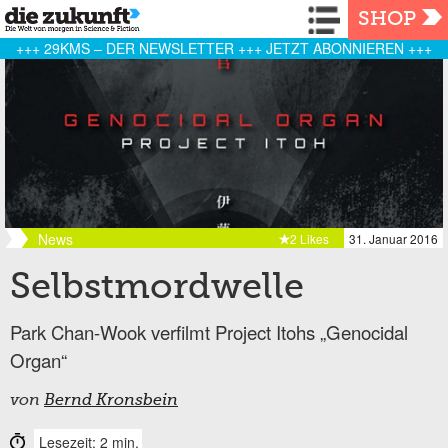
Navigation
SHOP
+++ 29KMS – DER NEWSLETTER +++ JETZT ABONNIEREN +++
News
2 Likes
31. Januar 2016
Selbstmordwelle
Park Chan-Wook verfilmt Project Itohs „Genocidal
Organ“
von
Bernd Kronsbein
Lesezeit: 2 min.