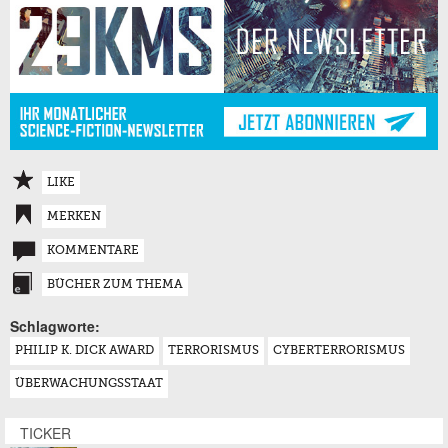
LIKE
MERKEN
KOMMENTARE
BÜCHER ZUM THEMA
Schlagworte:
PHILIP K. DICK AWARD
TERRORISMUS
CYBERTERRORISMUS
ÜBERWACHUNGSSTAAT
TICKER