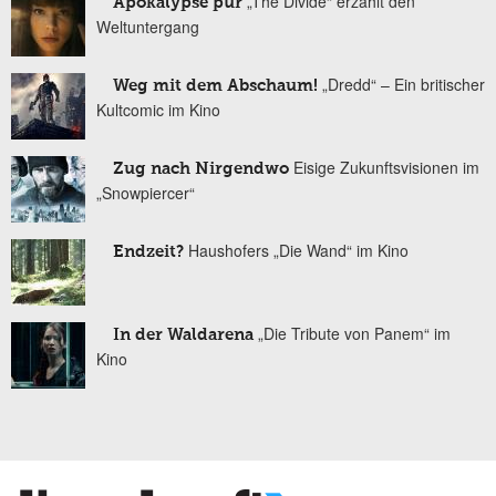
„The Divide“ erzählt den
Apokalypse pur
Weltuntergang
„Dredd“ – Ein britischer
Weg mit dem Abschaum!
Kultcomic im Kino
Eisige Zukunftsvisionen im
Zug nach Nirgendwo
„Snowpiercer“
Haushofers „Die Wand“ im Kino
Endzeit?
„Die Tribute von Panem“ im
In der Waldarena
Kino