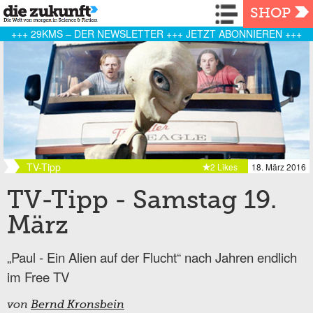
Navigation
SHOP
+++ 29KMS – DER NEWSLETTER +++ JETZT ABONNIEREN +++
TV-Tipp
2 Likes
18. März 2016
TV-Tipp - Samstag 19.
März
„Paul - Ein Alien auf der Flucht“ nach Jahren endlich
im Free TV
von
Bernd Kronsbein