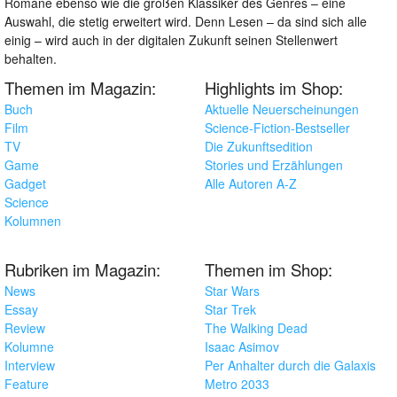
Romane ebenso wie die großen Klassiker des Genres – eine
Auswahl, die stetig erweitert wird. Denn Lesen – da sind sich alle
einig – wird auch in der digitalen Zukunft seinen Stellenwert
behalten.
Themen im Magazin:
Highlights im Shop:
Buch
Aktuelle Neuerscheinungen
Film
Science-Fiction-Bestseller
TV
Die Zukunftsedition
Game
Stories und Erzählungen
Gadget
Alle Autoren A-Z
Science
Kolumnen
Rubriken im Magazin:
Themen im Shop:
News
Star Wars
Essay
Star Trek
Review
The Walking Dead
Kolumne
Isaac Asimov
Interview
Per Anhalter durch die Galaxis
Feature
Metro 2033