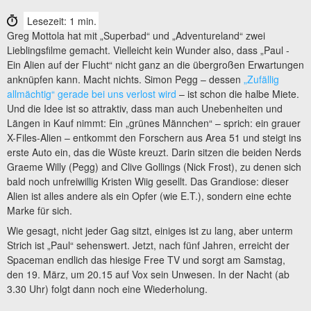
Lesezeit: 1 min.
Greg Mottola hat mit „Superbad“ und „Adventureland“ zwei
Lieblingsfilme gemacht. Vielleicht kein Wunder also, dass „Paul -
Ein Alien auf der Flucht“ nicht ganz an die übergroßen Erwartungen
anknüpfen kann. Macht nichts. Simon Pegg – dessen
„Zufällig
allmächtig“ gerade bei uns verlost wird
– ist schon die halbe Miete.
Und die Idee ist so attraktiv, dass man auch Unebenheiten und
Längen in Kauf nimmt: Ein „grünes Männchen“ – sprich: ein grauer
X-Files-Alien – entkommt den Forschern aus Area 51 und steigt ins
erste Auto ein, das die Wüste kreuzt. Darin sitzen die beiden Nerds
Graeme Willy (Pegg) and Clive Gollings (Nick Frost), zu denen sich
bald noch unfreiwillig Kristen Wiig gesellt. Das Grandiose: dieser
Alien ist alles andere als ein Opfer (wie E.T.), sondern eine echte
Marke für sich.
Wie gesagt, nicht jeder Gag sitzt, einiges ist zu lang, aber unterm
Strich ist „Paul“ sehenswert. Jetzt, nach fünf Jahren, erreicht der
Spaceman endlich das hiesige Free TV und sorgt am Samstag,
den 19. März, um 20.15 auf Vox sein Unwesen. In der Nacht (ab
3.30 Uhr) folgt dann noch eine Wiederholung.