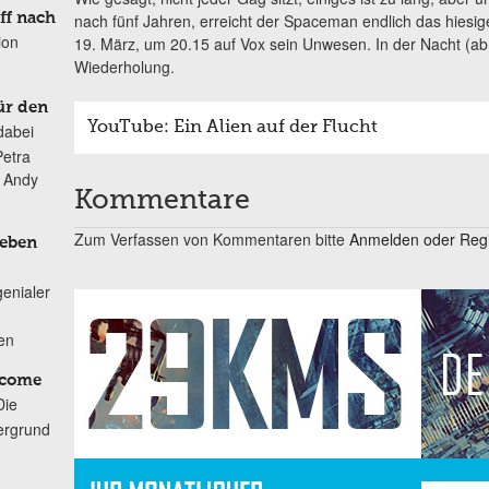
ff nach
nach fünf Jahren, erreicht der Spaceman endlich das hies
ion
19. März, um 20.15 auf Vox sein Unwesen. In der Nacht (ab 
Wiederholung.
ür den
YouTube: Ein Alien auf der Flucht
dabei
Petra
n Andy
Kommentare
Zum Verfassen von Kommentaren bitte
Anmelden oder Regis
Leben
genialer
ten
lcome
Die
ergrund