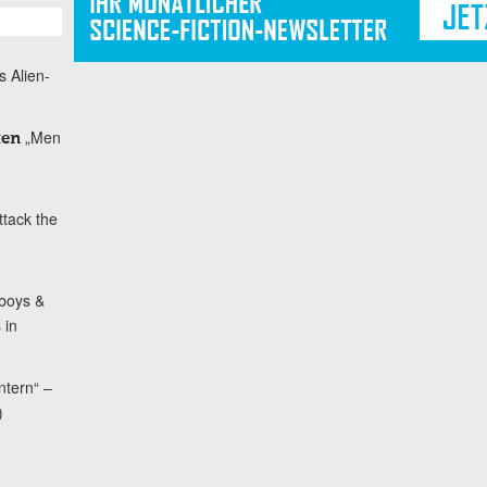
s Alien-
„Men
ken
ttack the
boys &
 in
ntern“ –
)