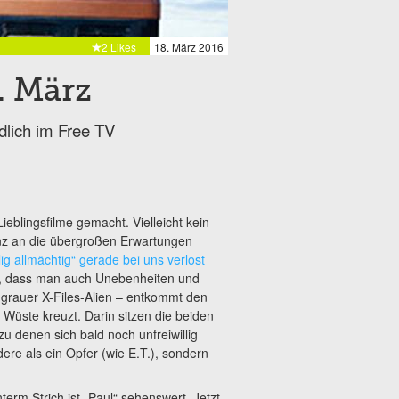
2 Likes
18. März 2016
. März
ndlich im Free TV
eblingsfilme gemacht. Vielleicht kein
ganz an die übergroßen Erwartungen
lig allmächtig“ gerade bei uns verlost
tiv, dass man auch Unebenheiten und
 grauer X-Files-Alien – entkommt den
 Wüste kreuzt. Darin sitzen die beiden
u denen sich bald noch unfreiwillig
ndere als ein Opfer (wie E.T.), sondern
nterm Strich ist „Paul“ sehenswert. Jetzt,