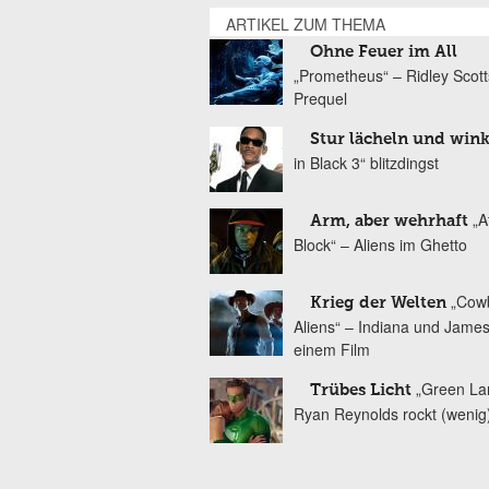
ARTIKEL ZUM THEMA
Ohne Feuer im All
„Prometheus“ – Ridley Scott
Prequel
Stur lächeln und win
in Black 3“ blitzdingst
„A
Arm, aber wehrhaft
Block“ – Aliens im Ghetto
„Cow
Krieg der Welten
Aliens“ – Indiana und James
einem Film
„Green La
Trübes Licht
Ryan Reynolds rockt (wenig