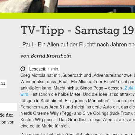
TV-Tipp - Samstag 19
„Paul - Ein Alien auf der Flucht“ nach Jahren e
von
Bernd Kronsbein
Lesezeit: 1 min.
Greg Mottola hat mit „Superbad“ und „Adventureland“ zwei Li
Wunder also, dass „Paul - Ein Alien auf der Flucht“ nicht 
 51
anknüpfen kann. Macht nichts. Simon Pegg – dessen
„Zufäl
wird
– ist schon die halbe Miete. Und die Idee ist so attrak
Längen in Kauf nimmt: Ein „grünes Männchen“ – sprich: ein
Forschern aus Area 51 und steigt ins erste Auto ein, das die
Nerds Graeme Willy (Pegg) and Clive Gollings (Nick Frost), z
de der
Kristen Wiig gesellt. Das Grandiose: dieser Alien ist alles a
tion von
eine echte Marke für sich.
Wie gesagt, nicht jeder Gag sitzt, einiges ist zu lang, aber u