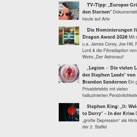
TV-Tipp: „Europas Gri
Dokumentat
den Sternen“
heute auf Arte
Die Nominierungen f
Mit 
Dragon Award 2026
u.a. James Corey, Joe Hill, 
Lord & die Filmadaption vo
Weirs „Der Astronaut“
„Legion – Die vielen 
des Stephen Leeds“ von
Ein 
Brandon Sanderson
Privatdetektiv mit vielen
halluzinierten Persönlichkei
Stephen King: „It: We
to Derry“ - In der Krise
„große Depression“ als Hint
der 2. Staffel