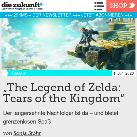
Navigation
SHOP
+++ 29KMS – DER NEWSLETTER +++ JETZT ABONNIEREN +++
Review
1. Juni 2023
„The Legend of Zelda:
Tears of the Kingdom“
Der langersehnte Nachfolger ist da – und bietet
grenzenlosen Spaß
von
Sonja Stöhr