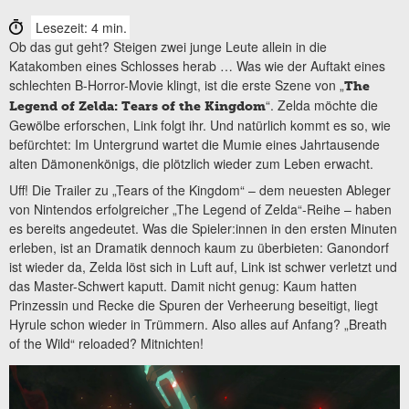
Lesezeit: 4 min.
Ob das gut geht? Steigen zwei junge Leute allein in die
Katakomben eines Schlosses herab … Was wie der Auftakt eines
schlechten B-Horror-Movie klingt, ist die erste Szene von „
The
“. Zelda möchte die
Legend of Zelda: Tears of the Kingdom
Gewölbe erforschen, Link folgt ihr. Und natürlich kommt es so, wie
befürchtet: Im Untergrund wartet die Mumie eines Jahrtausende
alten Dämonenkönigs, die plötzlich wieder zum Leben erwacht.
Uff! Die Trailer zu „Tears of the Kingdom“ – dem neuesten Ableger
von Nintendos erfolgreicher „The Legend of Zelda“-Reihe – haben
es bereits angedeutet. Was die Spieler:innen in den ersten Minuten
erleben, ist an Dramatik dennoch kaum zu überbieten: Ganondorf
ist wieder da, Zelda löst sich in Luft auf, Link ist schwer verletzt und
das Master-Schwert kaputt. Damit nicht genug: Kaum hatten
Prinzessin und Recke die Spuren der Verheerung beseitigt, liegt
Hyrule schon wieder in Trümmern. Also alles auf Anfang? „Breath
of the Wild“ reloaded? Mitnichten!