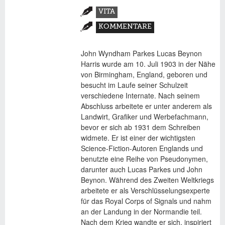
Zusatzmaterial
VITA
(AKTIVER
KOMMENTARE
REITER)
John Wyndham Parkes Lucas Beynon
Harris wurde am 10. Juli 1903 in der Nähe
von Birmingham, England, geboren und
besucht im Laufe seiner Schulzeit
verschiedene Internate. Nach seinem
Abschluss arbeitete er unter anderem als
Landwirt, Grafiker und Werbefachmann,
bevor er sich ab 1931 dem Schreiben
widmete. Er ist einer der wichtigsten
Science-Fiction-Autoren Englands und
benutzte eine Reihe von Pseudonymen,
darunter auch Lucas Parkes und John
Beynon. Während des Zweiten Weltkriegs
arbeitete er als Verschlüsselungsexperte
für das Royal Corps of Signals und nahm
an der Landung in der Normandie teil.
Nach dem Krieg wandte er sich, inspiriert