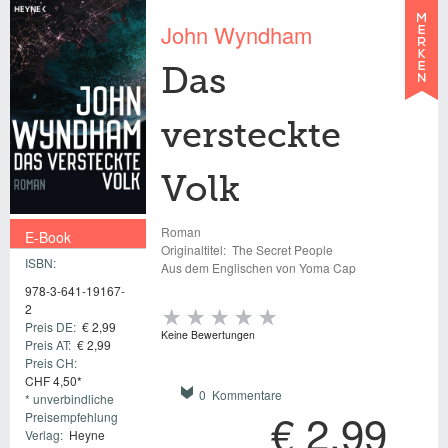
John Wyndham
Das
versteckte
Volk
Roman
E-Book
Originaltitel:
The Secret People
ISBN:
€ 2,99
Aus dem Englischen von Yoma Cap
978-3-641-19167-
2
Preis DE:
€ 2,99
Keine Bewertungen
Preis AT:
€ 2,99
Preis CH:
CHF 4,50*
0 Kommentare
* unverbindliche
€ 2,99
Preisempfehlung
Verlag:
Heyne