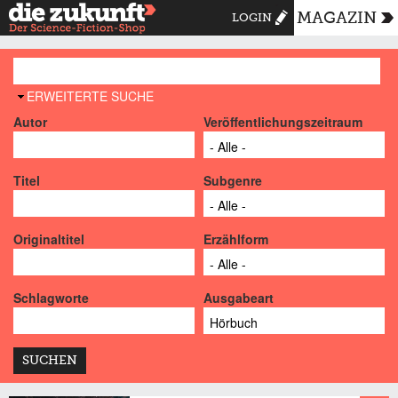
MAGAZIN
LOGIN
AUSBLENDEN
ERWEITERTE SUCHE
Autor
Veröffentlichungszeitraum
Titel
Subgenre
Originaltitel
Erzählform
Schlagworte
Ausgabeart