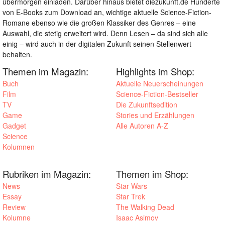
übermorgen einladen. Darüber hinaus bietet diezukunft.de Hunderte
von E-Books zum Download an, wichtige aktuelle Science-Fiction-
Romane ebenso wie die großen Klassiker des Genres – eine
Auswahl, die stetig erweitert wird. Denn Lesen – da sind sich alle
einig – wird auch in der digitalen Zukunft seinen Stellenwert
behalten.
Themen im Magazin:
Highlights im Shop:
Buch
Aktuelle Neuerscheinungen
Film
Science-Fiction-Bestseller
TV
Die Zukunftsedition
Game
Stories und Erzählungen
Gadget
Alle Autoren A-Z
Science
Kolumnen
Rubriken im Magazin:
Themen im Shop:
News
Star Wars
Essay
Star Trek
Review
The Walking Dead
Kolumne
Isaac Asimov