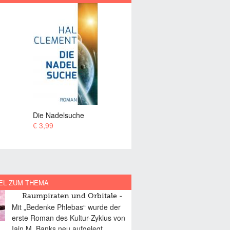
Eiswelt
In der Stickstoff-Klemme
€ 3,49
€ 3,49
EL ZUM THEMA
Raumpiraten und Orbitale
Mit „Bedenke Phlebas“ wurde der
erste Roman des Kultur-Zyklus von
Iain M. Banks neu aufgelegt