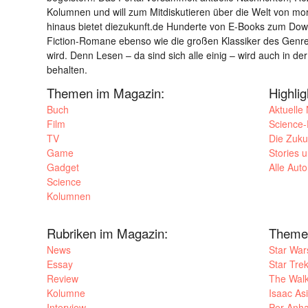
Kolumnen und will zum Mitdiskutieren über die Welt von m
hinaus bietet diezukunft.de Hunderte von E-Books zum Down
Fiction-Romane ebenso wie die großen Klassiker des Genres 
wird. Denn Lesen – da sind sich alle einig – wird auch in der
behalten.
Themen im Magazin:
Highli
Buch
Aktuelle
Film
Science-F
TV
Die Zuku
Game
Stories 
Gadget
Alle Aut
Science
Kolumnen
Rubriken im Magazin:
Theme
News
Star War
Essay
Star Tre
Review
The Wal
Kolumne
Isaac As
Interview
Per Anha