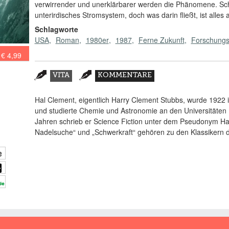
verwirrender und unerklärbarer werden die Phänomene. Schl
unterirdisches Stromsystem, doch was darin fließt, ist alle
Schlagworte
USA
Roman
1980er
1987
Ferne Zukunft
Forschungs
€ 4,99
Zusatzmaterial
VITA
KOMMENTARE
(AKTIVER
REITER)
Hal Clement, eigentlich Harry Clement Stubbs, wurde 1922 
und studierte Chemie und Astronomie an den Universitäten
Jahren schrieb er Science Fiction unter dem Pseudonym H
Nadelsuche“ und „Schwerkraft“ gehören zu den Klassikern 