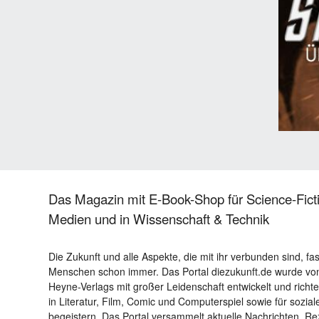
Das Magazin mit E-Book-Shop für Science-Ficti
Medien und in Wissenschaft & Technik
Die Zukunft und alle Aspekte, die mit ihr verbunden sind, fa
Menschen schon immer. Das Portal diezukunft.de wurde von
Heyne-Verlags mit großer Leidenschaft entwickelt und richtet 
in Literatur, Film, Comic und Computerspiel sowie für sozia
begeistern. Das Portal versammelt aktuelle Nachrichten, R