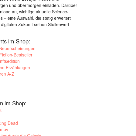
orgen und übermorgen einladen. Darüber
load an, wichtige aktuelle Science-
– eine Auswahl, die stetig erweitert
 digitalen Zukunft seinen Stellenwert
ghts im Shop:
 Neuerscheinungen
iction-Bestseller
nftsedition
und Erzählungen
oren A-Z
n im Shop:
s
k
king Dead
imov
lter durch die Galaxis