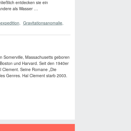
ießlich entdecken sie ein
s andere als Wasser …
expedition
Gravitationsanomalie
in Somerville, Massachusetts geboren
 Boston und Harvard. Seit den 1940er
al Clement. Seine Romane „Die
des Genres. Hal Clement starb 2003.